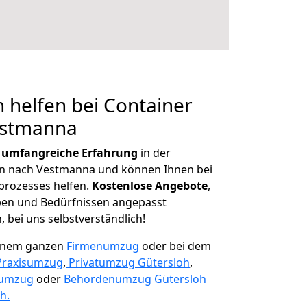
 helfen bei Container
estmanna
r
umfangreiche Erfahrung
in der
 nach Vestmanna und können Ihnen bei
prozesses helfen.
K
ostenlose Angebote
,
ben und Bedürfnissen angepasst
 bei uns selbstverständlich!
einem ganzen
Firmenumzug
oder bei dem
Praxisumzug
,
Privatumzug Gütersloh
,
numzug
oder
Behördenumzug Gütersloh
h.