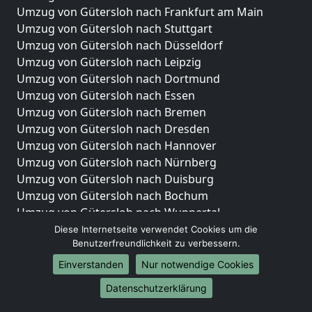
Umzug von Gütersloh nach Frankfurt am Main
Umzug von Gütersloh nach Stuttgart
Umzug von Gütersloh nach Düsseldorf
Umzug von Gütersloh nach Leipzig
Umzug von Gütersloh nach Dortmund
Umzug von Gütersloh nach Essen
Umzug von Gütersloh nach Bremen
Umzug von Gütersloh nach Dresden
Umzug von Gütersloh nach Hannover
Umzug von Gütersloh nach Nürnberg
Umzug von Gütersloh nach Duisburg
Umzug von Gütersloh nach Bochum
Umzug von Gütersloh nach Wuppertal
Umzug von Gütersloh nach Bielefeld
Diese Internetseite verwendet Cookies um die
Benutzerfreundlichkeit zu verbessern.
Umzug von Gütersloh nach Bonn
Umzug von Gütersloh nach Münster
Einverstanden
Nur notwendige Cookies
Internationale-Umzüge
Datenschutzerklärung