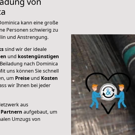
iladung von
ca
 Dominica kann eine große
ene Personen schwierig zu
plin und Anstrengung.
ks
sind wir der ideale
ien
und
kostengünstigen
e Beiladung nach Dominica
it uns können Sie schnell
ten, um
Preise
und
Kosten
dass wir Ihnen bei jeder
Netzwerk aus
Partnern
aufgebaut, um
onalen Umzugs von