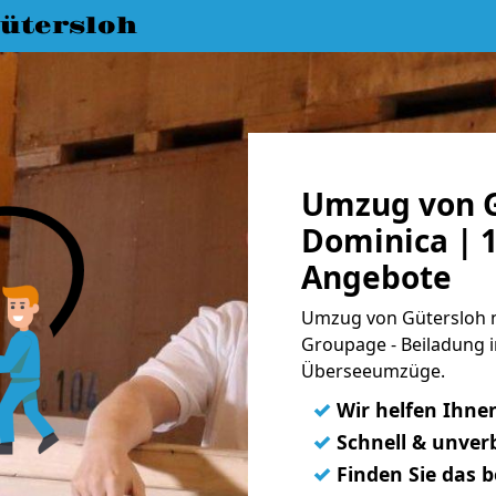
ütersloh
Umzug von G
Dominica | 1
Angebote
Umzug von Gütersloh n
Groupage - Beiladung i
Überseeumzüge.
✓
Wir helfen Ihne
✓
Schnell & unverb
✓
Finden Sie das 