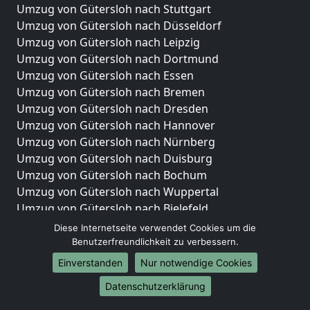
Umzug von Gütersloh nach Stuttgart
Umzug von Gütersloh nach Düsseldorf
Umzug von Gütersloh nach Leipzig
Umzug von Gütersloh nach Dortmund
Umzug von Gütersloh nach Essen
Umzug von Gütersloh nach Bremen
Umzug von Gütersloh nach Dresden
Umzug von Gütersloh nach Hannover
Umzug von Gütersloh nach Nürnberg
Umzug von Gütersloh nach Duisburg
Umzug von Gütersloh nach Bochum
Umzug von Gütersloh nach Wuppertal
Umzug von Gütersloh nach Bielefeld
Umzug von Gütersloh nach Bonn
Diese Internetseite verwendet Cookies um die
Umzug von Gütersloh nach Münster
Benutzerfreundlichkeit zu verbessern.
Einverstanden
Nur notwendige Cookies
Internationale-Umzüge
Datenschutzerklärung
Umzug von Gütersloh nach Brasilien
Umzug von Gütersloh nach Brunei Darussalam