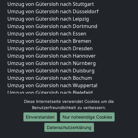
Umzug von Gütersloh nach Stuttgart
Umzug von Gütersloh nach Düsseldorf
Umzug von Gütersloh nach Leipzig
Umzug von Gütersloh nach Dortmund
Umzug von Gütersloh nach Essen
Umzug von Gütersloh nach Bremen
Umzug von Gütersloh nach Dresden
Umzug von Gütersloh nach Hannover
Umzug von Gütersloh nach Nürnberg
Umzug von Gütersloh nach Duisburg
Umzug von Gütersloh nach Bochum
Umzug von Gütersloh nach Wuppertal
Umzug von Gütersloh nach Bielefeld
Umzug von Gütersloh nach Bonn
Diese Internetseite verwendet Cookies um die
Umzug von Gütersloh nach Münster
Benutzerfreundlichkeit zu verbessern.
Einverstanden
Nur notwendige Cookies
Internationale-Umzüge
Datenschutzerklärung
Umzug von Gütersloh nach Brasilien
Umzug von Gütersloh nach Brunei Darussalam