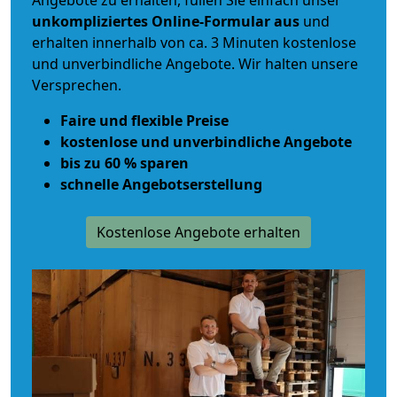
Angebote zu erhalten, füllen Sie einfach unser
unkompliziertes Online-Formular aus
und
erhalten innerhalb von ca. 3 Minuten kostenlose
und unverbindliche Angebote. Wir halten unsere
Versprechen.
Faire und flexible Preise
kostenlose und unverbindliche Angebote
bis zu 60 % sparen
schnelle Angebotserstellung
Kostenlose Angebote erhalten