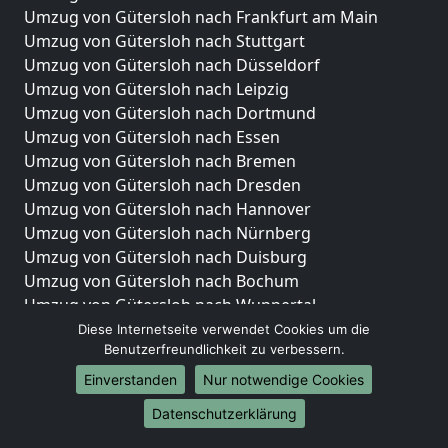
Umzug von Gütersloh nach Frankfurt am Main
Umzug von Gütersloh nach Stuttgart
Umzug von Gütersloh nach Düsseldorf
Umzug von Gütersloh nach Leipzig
Umzug von Gütersloh nach Dortmund
Umzug von Gütersloh nach Essen
Umzug von Gütersloh nach Bremen
Umzug von Gütersloh nach Dresden
Umzug von Gütersloh nach Hannover
Umzug von Gütersloh nach Nürnberg
Umzug von Gütersloh nach Duisburg
Umzug von Gütersloh nach Bochum
Umzug von Gütersloh nach Wuppertal
Umzug von Gütersloh nach Bielefeld
Diese Internetseite verwendet Cookies um die
Benutzerfreundlichkeit zu verbessern.
Umzug von Gütersloh nach Bonn
Umzug von Gütersloh nach Münster
Einverstanden
Nur notwendige Cookies
Internationale-Umzüge
Datenschutzerklärung