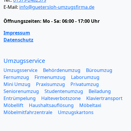
Tel.:
01579-2482379
E-Mail:
info@guetersloh-umzugsfirma.de
Öffnungszeiten:
Mo - Sa: 06:00 - 17:00 Uhr
Impressum
Datenschutz
Umzugsservice
Umzugsservice
Behördenumzug
Büroumzug
Fernumzug
Firmenumzug
Laborumzug
Mini Umzug
Praxisumzug
Privatumzug
Seniorenumzug
Studentenumzug
Beiladung
Entrümpelung
Halteverbotszone
Klaviertransport
Möbellift
Haushaltsauflösung
Möbeltaxi
Möbelmitfahrzentrale
Umzugskartons