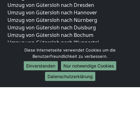
Umzug von Gütersloh nach Dresden
Umzug von Gütersloh nach Hannover
Umzug von Gütersloh nach Nürnberg
Umzug von Gütersloh nach Duisburg
Umzug von Gütersloh nach Bochum
Umzug von Gütersloh nach Wuppertal
Umzug von Gütersloh nach Bielefeld
Diese Internetseite verwendet Cookies um die
Benutzerfreundlichkeit zu verbessern.
Umzug von Gütersloh nach Bonn
Umzug von Gütersloh nach Münster
Einverstanden
Nur notwendige Cookies
Internationale-Umzüge
Datenschutzerklärung
Umzug von Gütersloh nach Brasilien
Umzug von Gütersloh nach Brunei Darussalam
Umzug von Gütersloh nach Burkina Faso
Umzug von Gütersloh nach Burundi
Umzug von Gütersloh nach Chile
Umzug von Gütersloh nach China
Umzug von Gütersloh nach Cookinseln