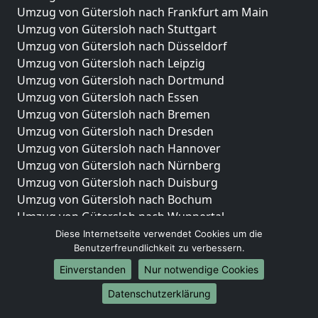
Umzug von Gütersloh nach Frankfurt am Main
Umzug von Gütersloh nach Stuttgart
Umzug von Gütersloh nach Düsseldorf
Umzug von Gütersloh nach Leipzig
Umzug von Gütersloh nach Dortmund
Umzug von Gütersloh nach Essen
Umzug von Gütersloh nach Bremen
Umzug von Gütersloh nach Dresden
Umzug von Gütersloh nach Hannover
Umzug von Gütersloh nach Nürnberg
Umzug von Gütersloh nach Duisburg
Umzug von Gütersloh nach Bochum
Umzug von Gütersloh nach Wuppertal
Umzug von Gütersloh nach Bielefeld
Diese Internetseite verwendet Cookies um die
Benutzerfreundlichkeit zu verbessern.
Umzug von Gütersloh nach Bonn
Umzug von Gütersloh nach Münster
Einverstanden
Nur notwendige Cookies
Internationale-Umzüge
Datenschutzerklärung