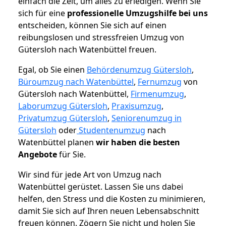
einfach die Zeit, um alles zu erledigen. Wenn Sie
sich für eine
professionelle Umzugshilfe bei uns
entscheiden, können Sie sich auf einen
reibungslosen und stressfreien Umzug von
Gütersloh nach Watenbüttel freuen.
Egal, ob Sie einen
Behördenumzug Gütersloh
,
Büroumzug nach Watenbüttel
,
Fernumzug
von
Gütersloh nach Watenbüttel,
Firmenumzug
,
Laborumzug Gütersloh
,
Praxisumzug
,
Privatumzug Gütersloh
,
Seniorenumzug in
Gütersloh
oder
Studentenumzug
nach
Watenbüttel planen
wir haben die besten
Angebote
für Sie.
Wir sind für jede Art von Umzug nach
Watenbüttel gerüstet. Lassen Sie uns dabei
helfen, den Stress und die Kosten zu minimieren,
damit Sie sich auf Ihren neuen Lebensabschnitt
freuen können.
Zögern Sie nicht und holen Sie