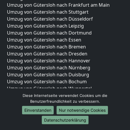
Umzug von Gütersloh nach Frankfurt am Main
Umzug von Gütersloh nach Stuttgart
Umzug von Gütersloh nach Düsseldorf
Umzug von Gütersloh nach Leipzig
Umzug von Gütersloh nach Dortmund
Umzug von Gütersloh nach Essen
Umzug von Gütersloh nach Bremen
Umzug von Gütersloh nach Dresden
Umzug von Gütersloh nach Hannover
Umzug von Gütersloh nach Nürnberg
Umzug von Gütersloh nach Duisburg
Umzug von Gütersloh nach Bochum
Umzug von Gütersloh nach Wuppertal
Umzug von Gütersloh nach Bielefeld
Diese Internetseite verwendet Cookies um die
Benutzerfreundlichkeit zu verbessern.
Umzug von Gütersloh nach Bonn
Umzug von Gütersloh nach Münster
Einverstanden
Nur notwendige Cookies
Internationale-Umzüge
Datenschutzerklärung