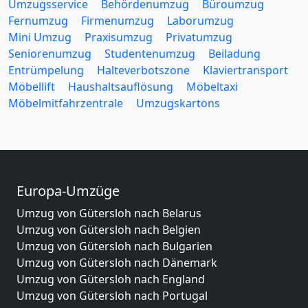
Umzugsservice
Behördenumzug
Büroumzug
Fernumzug
Firmenumzug
Laborumzug
Mini Umzug
Praxisumzug
Privatumzug
Seniorenumzug
Studentenumzug
Beiladung
Entrümpelung
Halteverbotszone
Klaviertransport
Möbellift
Haushaltsauflösung
Möbeltaxi
Möbelmitfahrzentrale
Umzugskartons
Europa-Umzüge
Umzug von Gütersloh nach Belarus
Umzug von Gütersloh nach Belgien
Umzug von Gütersloh nach Bulgarien
Umzug von Gütersloh nach Dänemark
Umzug von Gütersloh nach England
Umzug von Gütersloh nach Portugal