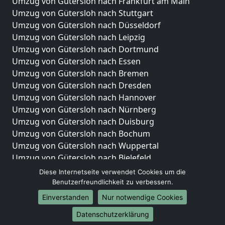
Umzug von Gütersloh nach Frankfurt am Main
Umzug von Gütersloh nach Stuttgart
Umzug von Gütersloh nach Düsseldorf
Umzug von Gütersloh nach Leipzig
Umzug von Gütersloh nach Dortmund
Umzug von Gütersloh nach Essen
Umzug von Gütersloh nach Bremen
Umzug von Gütersloh nach Dresden
Umzug von Gütersloh nach Hannover
Umzug von Gütersloh nach Nürnberg
Umzug von Gütersloh nach Duisburg
Umzug von Gütersloh nach Bochum
Umzug von Gütersloh nach Wuppertal
Umzug von Gütersloh nach Bielefeld
Umzug von Gütersloh nach Bonn
Diese Internetseite verwendet Cookies um die
Umzug von Gütersloh nach Münster
Benutzerfreundlichkeit zu verbessern.
Einverstanden
Nur notwendige Cookies
Internationale-Umzüge
Datenschutzerklärung
Umzug von Gütersloh nach Brasilien