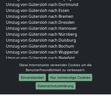
Umzug von Gütersloh nach Dortmund
Umzug von Gütersloh nach Essen
Umzug von Gütersloh nach Bremen
Umzug von Gütersloh nach Dresden
Umzug von Gütersloh nach Hannover
Umzug von Gütersloh nach Nürnberg
Umzug von Gütersloh nach Duisburg
Umzug von Gütersloh nach Bochum
Umzug von Gütersloh nach Wuppertal
Umzug von Gütersloh nach Bielefeld
Umzug von Gütersloh nach Bonn
Diese Internetseite verwendet Cookies um die
Umzug von Gütersloh nach Münster
Benutzerfreundlichkeit zu verbessern.
Einverstanden
Nur notwendige Cookies
Internationale-Umzüge
Datenschutzerklärung
Umzug von Gütersloh nach Brasilien
Umzug von Gütersloh nach Brunei Darussalam
Umzug von Gütersloh nach Burkina Faso
Umzug von Gütersloh nach Burundi