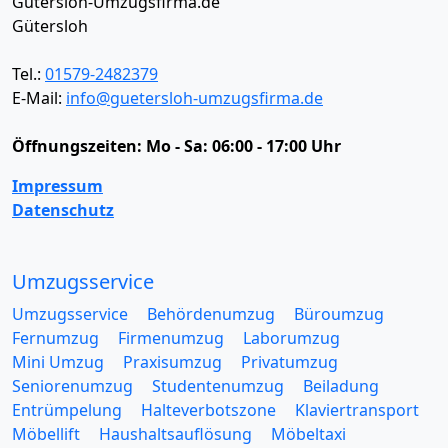
Gütersloh-Umzugsfirma.de
Gütersloh
Tel.:
01579-2482379
E-Mail:
info@guetersloh-umzugsfirma.de
Öffnungszeiten:
Mo - Sa: 06:00 - 17:00 Uhr
Impressum
Datenschutz
Umzugsservice
Umzugsservice
Behördenumzug
Büroumzug
Fernumzug
Firmenumzug
Laborumzug
Mini Umzug
Praxisumzug
Privatumzug
Seniorenumzug
Studentenumzug
Beiladung
Entrümpelung
Halteverbotszone
Klaviertransport
Möbellift
Haushaltsauflösung
Möbeltaxi