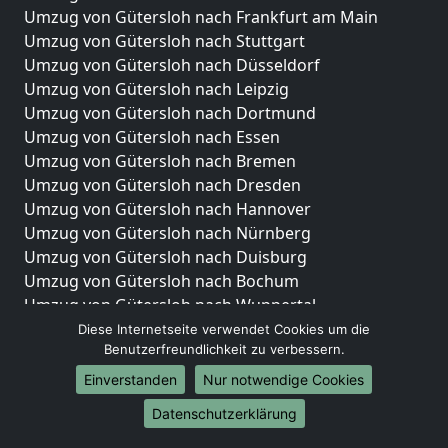
Umzug von Gütersloh nach Frankfurt am Main
Umzug von Gütersloh nach Stuttgart
Umzug von Gütersloh nach Düsseldorf
Umzug von Gütersloh nach Leipzig
Umzug von Gütersloh nach Dortmund
Umzug von Gütersloh nach Essen
Umzug von Gütersloh nach Bremen
Umzug von Gütersloh nach Dresden
Umzug von Gütersloh nach Hannover
Umzug von Gütersloh nach Nürnberg
Umzug von Gütersloh nach Duisburg
Umzug von Gütersloh nach Bochum
Umzug von Gütersloh nach Wuppertal
Umzug von Gütersloh nach Bielefeld
Diese Internetseite verwendet Cookies um die
Benutzerfreundlichkeit zu verbessern.
Umzug von Gütersloh nach Bonn
Umzug von Gütersloh nach Münster
Einverstanden
Nur notwendige Cookies
Internationale-Umzüge
Datenschutzerklärung