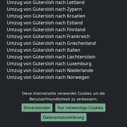
Umzug von Gütersloh nach Lettland
Umzug von Gütersloh nach Zypern
Umzug von Gütersloh nach Kroatien
Umzug von Gütersloh nach Estland
Umzug von Gütersloh nach Finnland
Umzug von Gütersloh nach Frankreich
Umzug von Gütersloh nach Griechenland
Umzug von Gütersloh nach Italien
Umzug von Gütersloh nach Liechtenstein
Umzug von Gütersloh nach Luxemburg
Umzug von Gütersloh nach Niederlande
Umzug von Gütersloh nach Norwegen
Umzüge-Deutschlandweit
Diese Internetseite verwendet Cookies um die
Umzug von Gütersloh nach Berlin
Benutzerfreundlichkeit zu verbessern.
Umzug von Gütersloh nach Hamburg
Einverstanden
Nur notwendige Cookies
Umzug von Gütersloh nach München
Datenschutzerklärung
Umzug von Gütersloh nach Köln
Umzug von Gütersloh nach Frankfurt am Main