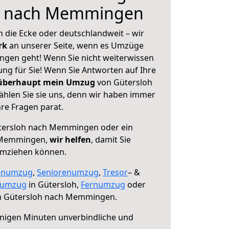
h nach Memmingen
 die Ecke oder deutschlandweit – wir
erk
an unserer Seite, wenn es Umzüge
gen geht! Wenn Sie nicht weiterwissen
sung für Sie! Wenn Sie Antworten auf Ihre
 überhaupt mein Umzug
von Gütersloh
len Sie sie uns, denn wir haben immer
re Fragen parat.
ersloh nach Memmingen oder ein
 Memmingen,
wir helfen
, damit Sie
umziehen können.
enumzug
,
Seniorenumzug
,
Tresor
– &
numzug
in Gütersloh,
Fernumzug
oder
 Gütersloh nach Memmingen.
nigen Minuten unverbindliche und