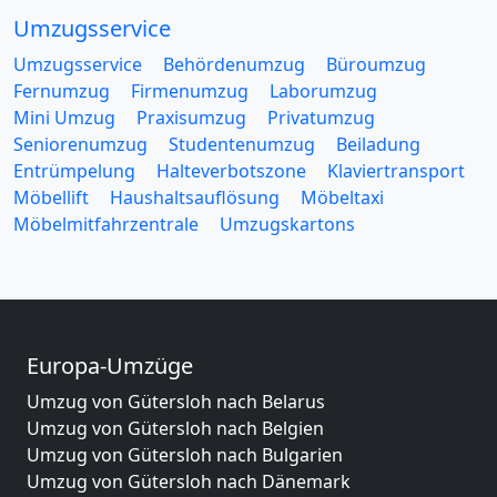
Umzugsservice
Umzugsservice
Behördenumzug
Büroumzug
Fernumzug
Firmenumzug
Laborumzug
Mini Umzug
Praxisumzug
Privatumzug
Seniorenumzug
Studentenumzug
Beiladung
Entrümpelung
Halteverbotszone
Klaviertransport
Möbellift
Haushaltsauflösung
Möbeltaxi
Möbelmitfahrzentrale
Umzugskartons
Europa-Umzüge
Umzug von Gütersloh nach Belarus
Umzug von Gütersloh nach Belgien
Umzug von Gütersloh nach Bulgarien
Umzug von Gütersloh nach Dänemark