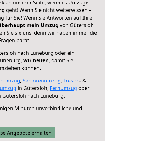
erk
an unserer Seite, wenn es Umzüge
g geht! Wenn Sie nicht weiterwissen –
ng für Sie! Wenn Sie Antworten auf Ihre
 überhaupt mein Umzug
von Gütersloh
n Sie sie uns, denn wir haben immer die
Fragen parat.
ersloh nach Lüneburg oder ein
Lüneburg,
wir helfen
, damit Sie
umziehen können.
enumzug
,
Seniorenumzug
,
Tresor
– &
numzug
in Gütersloh,
Fernumzug
oder
 Gütersloh nach Lüneburg.
nigen Minuten unverbindliche und
se Angebote erhalten