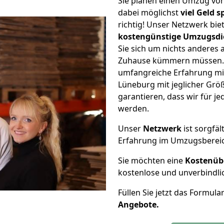
Sie planen einen Umzug vo
dabei möglichst
viel Geld 
richtig! Unser Netzwerk bi
kostengünstige Umzugsdi
Sie sich um nichts anderes 
Zuhause kümmern müssen. W
umfangreiche Erfahrung mi
Lüneburg mit jeglicher Gr
garantieren, dass wir für j
werden.
Unser
Netzwerk
ist sorgfäl
Erfahrung im Umzugsberei
Sie möchten eine
Kostenüb
kostenlose und unverbindli
Füllen Sie jetzt das Formula
Angebote.