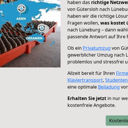
haben das
richtige Netzw
von Gütersloh nach Lünebur
haben wir die richtige Lösu
Fragen wollen,
was kostet
nach Lüneburg – dann wähle
passende Antwort auf Ihre 
Ob ein
Privatumzug
von Güt
gewerblicher Umzug nach 
problemlos und stressfrei 
Allzeit bereit für Ihren
Firm
Klaviertransport
,
Studente
eine optimale
Beiladung
von
Erhalten Sie jetzt
in nur we
kostenfreie Angebote.
Kostenlo