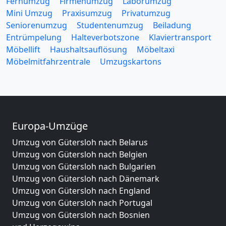
Fernumzug
Firmenumzug
Laborumzug
Mini Umzug
Praxisumzug
Privatumzug
Seniorenumzug
Studentenumzug
Beiladung
Entrümpelung
Halteverbotszone
Klaviertransport
Möbellift
Haushaltsauflösung
Möbeltaxi
Möbelmitfahrzentrale
Umzugskartons
Europa-Umzüge
Umzug von Gütersloh nach Belarus
Umzug von Gütersloh nach Belgien
Umzug von Gütersloh nach Bulgarien
Umzug von Gütersloh nach Dänemark
Umzug von Gütersloh nach England
Umzug von Gütersloh nach Portugal
Umzug von Gütersloh nach Bosnien