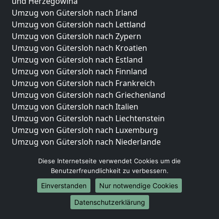
und Herzegowina
Umzug von Gütersloh nach Irland
Umzug von Gütersloh nach Lettland
Umzug von Gütersloh nach Zypern
Umzug von Gütersloh nach Kroatien
Umzug von Gütersloh nach Estland
Umzug von Gütersloh nach Finnland
Umzug von Gütersloh nach Frankreich
Umzug von Gütersloh nach Griechenland
Umzug von Gütersloh nach Italien
Umzug von Gütersloh nach Liechtenstein
Umzug von Gütersloh nach Luxemburg
Umzug von Gütersloh nach Niederlande
Umzug von Gütersloh nach Norwegen
Diese Internetseite verwendet Cookies um die
Umzüge-Deutschlandweit
Benutzerfreundlichkeit zu verbessern.
Einverstanden
Nur notwendige Cookies
Umzug von Gütersloh nach Berlin
Umzug von Gütersloh nach Hamburg
Datenschutzerklärung
Umzug von Gütersloh nach München