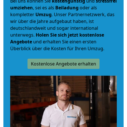
Bei uns können Sie
kostengünstig
und
stressfrei
umziehen
, sei es als
Beiladung
oder als
kompletter
Umzug
. Unser Partnernetzwerk, das
wir über die Jahre aufgebaut haben, ist
deutschlandweit und sogar international
unterwegs.
Holen Sie sich jetzt kostenlose
Angebote
und erhalten Sie einen ersten
Überblick über die Kosten für Ihren Umzug.
Kostenlose Angebote erhalten