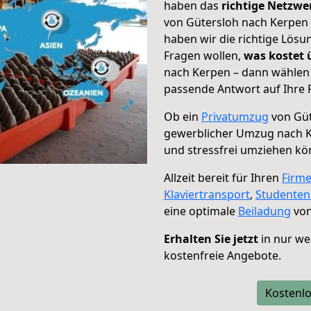
haben das
richtige Netzw
von Gütersloh nach Kerpen 
haben wir die richtige Lösu
Fragen wollen,
was kostet
nach Kerpen – dann wählen 
passende Antwort auf Ihre 
Ob ein
Privatumzug
von Güt
gewerblicher Umzug nach 
und stressfrei umziehen kö
Allzeit bereit für Ihren
Firm
Klaviertransport
,
Studente
eine optimale
Beiladung
von
Erhalten Sie jetzt
in nur we
kostenfreie Angebote.
Kostenlo