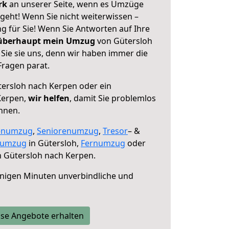
erk
an unserer Seite, wenn es Umzüge
geht! Wenn Sie nicht weiterwissen –
ng für Sie! Wenn Sie Antworten auf Ihre
 überhaupt mein Umzug
von Gütersloh
Sie sie uns, denn wir haben immer die
Fragen parat.
ersloh nach Kerpen oder ein
Kerpen,
wir helfen
, damit Sie problemlos
nnen.
enumzug
,
Seniorenumzug
,
Tresor
– &
numzug
in Gütersloh,
Fernumzug
oder
 Gütersloh nach Kerpen.
nigen Minuten unverbindliche und
se Angebote erhalten