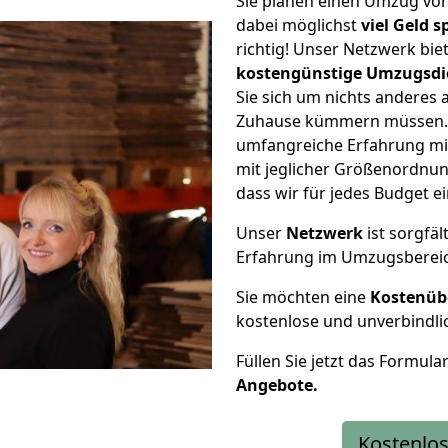
Sie planen einen Umzug vo
dabei möglichst
viel Geld 
richtig! Unser Netzwerk bi
kostengünstige Umzugsdi
Sie sich um nichts anderes 
Zuhause kümmern müssen. W
umfangreiche Erfahrung mi
mit jeglicher Größenordnun
dass wir für jedes Budget 
Unser
Netzwerk
ist sorgfäl
Erfahrung im Umzugsberei
Sie möchten eine
Kostenüb
kostenlose und unverbindli
Füllen Sie jetzt das Formula
Angebote.
Kostenlos