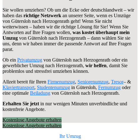
Sie wollen umziehen? Ob um die Ecke oder deutschlandweit – wir
haben das
richtige Netzwerk
an unserer Seite, wenn es Umzüge
von Gütersloh nach Herzogenrath geht! Wenn Sie nicht
weiterwissen – haben wir die richtige Lösung für Sie! Wenn Sie
Antworten auf Ihre Fragen wollen,
was kostet überhaupt mein
Umzug
von Gütersloh nach Herzogenrath – dann wählen Sie sie
uns, denn wir haben immer die passende Antwort auf Ihre Fragen
parat.
Ob ein
Privatumzug
von Gütersloh nach Herzogenrath oder ein
gewerblicher Umzug nach Herzogenrath,
wir helfen
, damit Sie
problemlos und stressfrei umziehen können.
Allzeit bereit für Ihren
Firmenumzug
,
Seniorenumzug
,
Tresor
– &
Klaviertransport
,
Studentenumzug
in Gütersloh,
Fernumzug
oder
eine optimale
Beiladung
von Gütersloh nach Herzogenrath.
Erhalten Sie jetzt
in nur wenigen Minuten unverbindliche und
kostenfreie Angebote.
Kostenlose Angebote erhalten
Kostenlose Angebote erhalten
Ihr Umzug