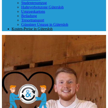
Studentenumzug
Halteverbotszone Gütersloh
Umzugskartons
Beiladung
Tresortransport
Günstiger Umzug in Gütersloh
Kosten-Preise in Gütersloh