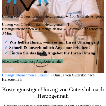
Umzug von Gütersloh nach Herzogenrath ☛ 100 % Gratis-Angebot
Umzug von Gütersloh nach Herzogenrath : Top-
Umzugsunternehmen ➨ Umzüge ab 86€ – Kostenlose Angebote in
3 Min.
✓
Wir helfen Ihnen, wenn es um Ihren Umzug geht!
✓
Schnell & unverbindlich Angebote erhalten!
✓
Finden Sie das beste Angebot für Ihren Umzug!
blitzschnell kostenlose Angebote erhalten
Umzugsunternehmen Gütersloh
»
Umzug von Gütersloh nach
Herzogenrath
Kostengünstiger Umzug von Gütersloh nach
Herzogenrath
Umzüge können mitunter recht kostspielig sein, aber keine Sorge,