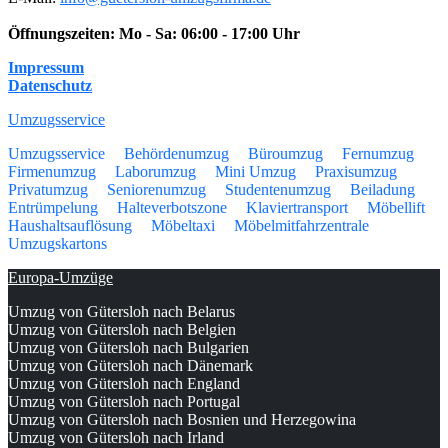
Öffnungszeiten:
Mo - Sa: 06:00 - 17:00 Uhr
Impressum
Datenschutz
Umzugsservice
Umzugsservice
Behördenumzug
Büroumzug
Fernumzug
Firmenumzug
Laborumzug
Mini Umzug
Praxisumzug
Privatumzug
Seniorenumzug
Studentenumzug
Beiladung
Entrümpelung
Halteverbotszone
Klaviertransport
Möbellift
Haushaltsauflösung
Möbeltaxi
Möbelmitfahrzentrale
Umzugskartons
Europa-Umzüge
Umzug von Gütersloh nach Belarus
Umzug von Gütersloh nach Belgien
Umzug von Gütersloh nach Bulgarien
Umzug von Gütersloh nach Dänemark
Umzug von Gütersloh nach England
Umzug von Gütersloh nach Portugal
Umzug von Gütersloh nach Bosnien und Herzegowina
Umzug von Gütersloh nach Irland