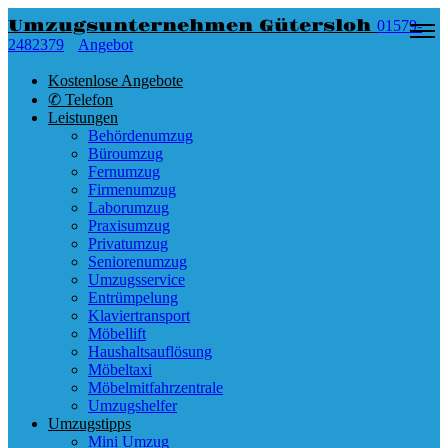
Umzugsunternehmen Gütersloh
01579-
2482379
Angebot
Kostenlose Angebote
✆ Telefon
Leistungen
Behördenumzug
Büroumzug
Fernumzug
Firmenumzug
Laborumzug
Praxisumzug
Privatumzug
Seniorenumzug
Umzugsservice
Entrümpelung
Klaviertransport
Möbellift
Haushaltsauflösung
Möbeltaxi
Möbelmitfahrzentrale
Umzugshelfer
Umzugstipps
Mini Umzug