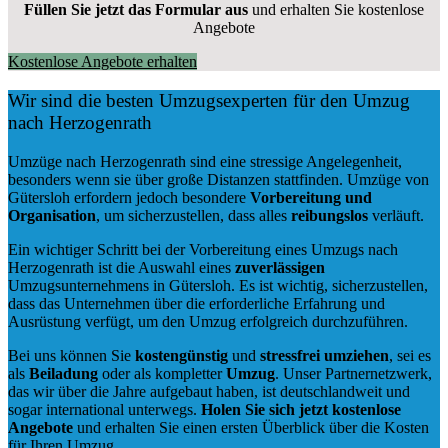
Füllen Sie jetzt das Formular aus
und erhalten Sie kostenlose
Angebote
Kostenlose Angebote erhalten
Wir sind die besten Umzugsexperten für den Umzug
nach Herzogenrath
Umzüge nach Herzogenrath sind eine stressige Angelegenheit,
besonders wenn sie über große Distanzen stattfinden. Umzüge von
Gütersloh erfordern jedoch besondere
Vorbereitung und
Organisation
, um sicherzustellen, dass alles
reibungslos
verläuft.
Ein wichtiger Schritt bei der Vorbereitung eines Umzugs nach
Herzogenrath ist die Auswahl eines
zuverlässigen
Umzugsunternehmens in Gütersloh. Es ist wichtig, sicherzustellen,
dass das Unternehmen über die erforderliche Erfahrung und
Ausrüstung verfügt, um den Umzug erfolgreich durchzuführen.
Bei uns können Sie
kostengünstig
und
stressfrei
umziehen
, sei es
als
Beiladung
oder als kompletter
Umzug
. Unser Partnernetzwerk,
das wir über die Jahre aufgebaut haben, ist deutschlandweit und
sogar international unterwegs.
Holen Sie sich jetzt kostenlose
Angebote
und erhalten Sie einen ersten Überblick über die Kosten
für Ihren Umzug.