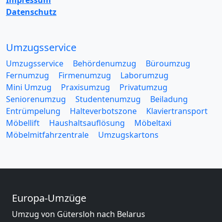
Datenschutz
Umzugsservice
Umzugsservice
Behördenumzug
Büroumzug
Fernumzug
Firmenumzug
Laborumzug
Mini Umzug
Praxisumzug
Privatumzug
Seniorenumzug
Studentenumzug
Beiladung
Entrümpelung
Halteverbotszone
Klaviertransport
Möbellift
Haushaltsauflösung
Möbeltaxi
Möbelmitfahrzentrale
Umzugskartons
Europa-Umzüge
Umzug von Gütersloh nach Belarus