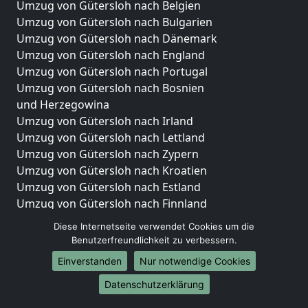
Umzug von Gütersloh nach Belgien
Umzug von Gütersloh nach Bulgarien
Umzug von Gütersloh nach Dänemark
Umzug von Gütersloh nach England
Umzug von Gütersloh nach Portugal
Umzug von Gütersloh nach Bosnien
und Herzegowina
Umzug von Gütersloh nach Irland
Umzug von Gütersloh nach Lettland
Umzug von Gütersloh nach Zypern
Umzug von Gütersloh nach Kroatien
Umzug von Gütersloh nach Estland
Umzug von Gütersloh nach Finnland
Umzug von Gütersloh nach Frankreich
Diese Internetseite verwendet Cookies um die
Umzug von Gütersloh nach Griechenland
Benutzerfreundlichkeit zu verbessern.
Umzug von Gütersloh nach Italien
Einverstanden
Nur notwendige Cookies
Umzug von Gütersloh nach Liechtenstein
Umzug von Gütersloh nach Luxemburg
Datenschutzerklärung
Umzug von Gütersloh nach Niederlande