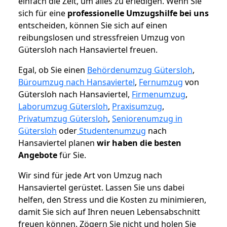
einfach die Zeit, um alles zu erledigen. Wenn Sie
sich für eine
professionelle Umzugshilfe bei uns
entscheiden, können Sie sich auf einen
reibungslosen und stressfreien Umzug von
Gütersloh nach Hansaviertel freuen.
Egal, ob Sie einen
Behördenumzug Gütersloh
,
Büroumzug nach Hansaviertel
,
Fernumzug
von
Gütersloh nach Hansaviertel,
Firmenumzug
,
Laborumzug Gütersloh
,
Praxisumzug
,
Privatumzug Gütersloh
,
Seniorenumzug in
Gütersloh
oder
Studentenumzug
nach
Hansaviertel planen
wir haben die besten
Angebote
für Sie.
Wir sind für jede Art von Umzug nach
Hansaviertel gerüstet. Lassen Sie uns dabei
helfen, den Stress und die Kosten zu minimieren,
damit Sie sich auf Ihren neuen Lebensabschnitt
freuen können.
Zögern Sie nicht und holen Sie