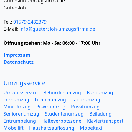
Gütersloh-Umzugsfirma.de
Gütersloh
Tel.:
01579-2482379
E-Mail:
info@guetersloh-umzugsfirma.de
Öffnungszeiten:
Mo - Sa: 06:00 - 17:00 Uhr
Impressum
Datenschutz
Umzugsservice
Umzugsservice
Behördenumzug
Büroumzug
Fernumzug
Firmenumzug
Laborumzug
Mini Umzug
Praxisumzug
Privatumzug
Seniorenumzug
Studentenumzug
Beiladung
Entrümpelung
Halteverbotszone
Klaviertransport
Möbellift
Haushaltsauflösung
Möbeltaxi