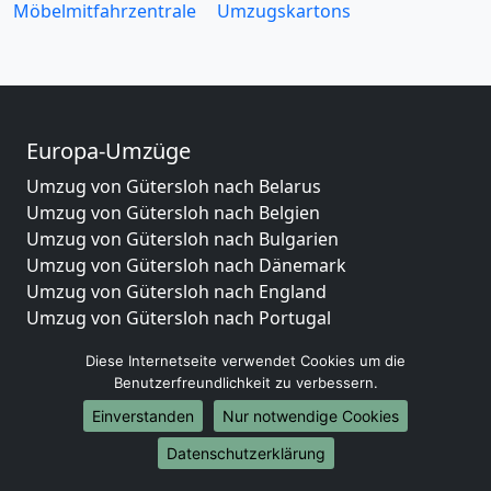
Möbelmitfahrzentrale
Umzugskartons
Europa-Umzüge
Umzug von Gütersloh nach Belarus
Umzug von Gütersloh nach Belgien
Umzug von Gütersloh nach Bulgarien
Umzug von Gütersloh nach Dänemark
Umzug von Gütersloh nach England
Umzug von Gütersloh nach Portugal
Umzug von Gütersloh nach Bosnien
Diese Internetseite verwendet Cookies um die
und Herzegowina
Benutzerfreundlichkeit zu verbessern.
Umzug von Gütersloh nach Irland
Einverstanden
Nur notwendige Cookies
Umzug von Gütersloh nach Lettland
Umzug von Gütersloh nach Zypern
Datenschutzerklärung
Umzug von Gütersloh nach Kroatien