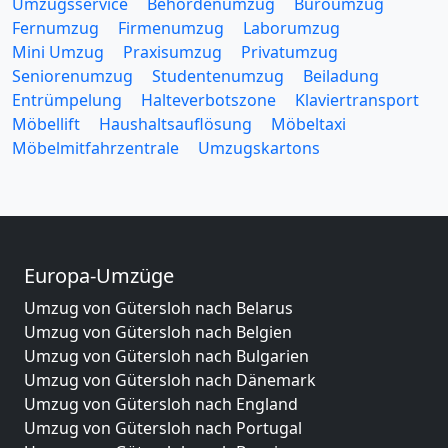
Umzugsservice
Behördenumzug
Büroumzug
Fernumzug
Firmenumzug
Laborumzug
Mini Umzug
Praxisumzug
Privatumzug
Seniorenumzug
Studentenumzug
Beiladung
Entrümpelung
Halteverbotszone
Klaviertransport
Möbellift
Haushaltsauflösung
Möbeltaxi
Möbelmitfahrzentrale
Umzugskartons
Europa-Umzüge
Umzug von Gütersloh nach Belarus
Umzug von Gütersloh nach Belgien
Umzug von Gütersloh nach Bulgarien
Umzug von Gütersloh nach Dänemark
Umzug von Gütersloh nach England
Umzug von Gütersloh nach Portugal