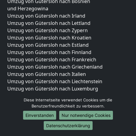
Umzug von Gütersloh nach Bosnien
und Herzegowina
Umzug von Gütersloh nach Irland
Umzug von Gütersloh nach Lettland
Umzug von Gütersloh nach Zypern
Umzug von Gütersloh nach Kroatien
Umzug von Gütersloh nach Estland
Umzug von Gütersloh nach Finnland
Umzug von Gütersloh nach Frankreich
Umzug von Gütersloh nach Griechenland
Umzug von Gütersloh nach Italien
Umzug von Gütersloh nach Liechtenstein
Umzug von Gütersloh nach Luxemburg
Umzug von Gütersloh nach Niederlande
Diese Internetseite verwendet Cookies um die
Umzug von Gütersloh nach Norwegen
Benutzerfreundlichkeit zu verbessern.
Umzüge-Deutschlandweit
Einverstanden
Nur notwendige Cookies
Umzug von Gütersloh nach Berlin
Datenschutzerklärung
Umzug von Gütersloh nach Hamburg