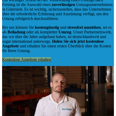
Freising ist die Auswahl eines
zuverlässigen
Umzugsunternehmens
in Gütersloh. Es ist wichtig, sicherzustellen, dass das Unternehmen
über die erforderliche Erfahrung und Ausrüstung verfügt, um den
Umzug erfolgreich durchzuführen.
Bei uns können Sie
kostengünstig
und
stressfrei
umziehen
, sei es
als
Beiladung
oder als kompletter
Umzug
. Unser Partnernetzwerk,
das wir über die Jahre aufgebaut haben, ist deutschlandweit und
sogar international unterwegs.
Holen Sie sich jetzt kostenlose
Angebote
und erhalten Sie einen ersten Überblick über die Kosten
für Ihren Umzug.
Kostenlose Angebote erhalten