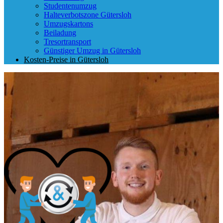
Studentenumzug
Halteverbotszone Gütersloh
Umzugskartons
Beiladung
Tresortransport
Günstiger Umzug in Gütersloh
Kosten-Preise in Gütersloh