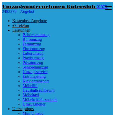
Umzugsunternehmen Gütersloh
01579-
2482379
Angebot
Kostenlose Angebote
✆ Telefon
Leistungen
Behördenumzug
Büroumzug
Fernumzug
Firmenumzug
Laborumzug
Praxisumzug
Privatumzug
Seniorenumzug
Umzugsservice
Entrümpelung
Klaviertransport
Möbellift
Haushaltsauflösung
Möbeltaxi
Möbelmitfahrzentrale
Umzugshelfer
Umzugstipps
Mini Umzug