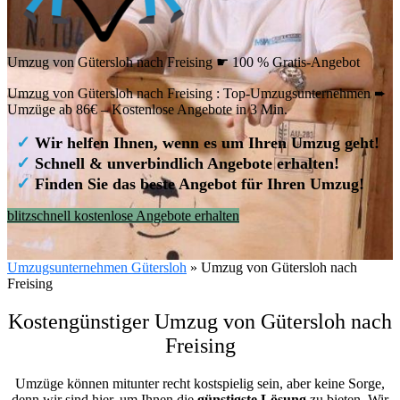
Umzug von Gütersloh nach Freising ☛ 100 % Gratis-Angebot
Umzug von Gütersloh nach Freising : Top-Umzugsunternehmen ➨
Umzüge ab 86€ – Kostenlose Angebote in 3 Min.
✓
Wir helfen Ihnen, wenn es um Ihren Umzug geht!
✓
Schnell & unverbindlich Angebote erhalten!
✓
Finden Sie das beste Angebot für Ihren Umzug!
blitzschnell kostenlose Angebote erhalten
Umzugsunternehmen Gütersloh
»
Umzug von Gütersloh nach
Freising
Kostengünstiger Umzug von Gütersloh nach
Freising
Umzüge können mitunter recht kostspielig sein, aber keine Sorge,
denn wir sind hier, um Ihnen die
günstigste
Lösung
zu bieten. Wir