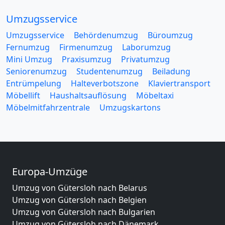
Umzugsservice
Umzugsservice
Behördenumzug
Büroumzug
Fernumzug
Firmenumzug
Laborumzug
Mini Umzug
Praxisumzug
Privatumzug
Seniorenumzug
Studentenumzug
Beiladung
Entrümpelung
Halteverbotszone
Klaviertransport
Möbellift
Haushaltsauflösung
Möbeltaxi
Möbelmitfahrzentrale
Umzugskartons
Europa-Umzüge
Umzug von Gütersloh nach Belarus
Umzug von Gütersloh nach Belgien
Umzug von Gütersloh nach Bulgarien
Umzug von Gütersloh nach Dänemark