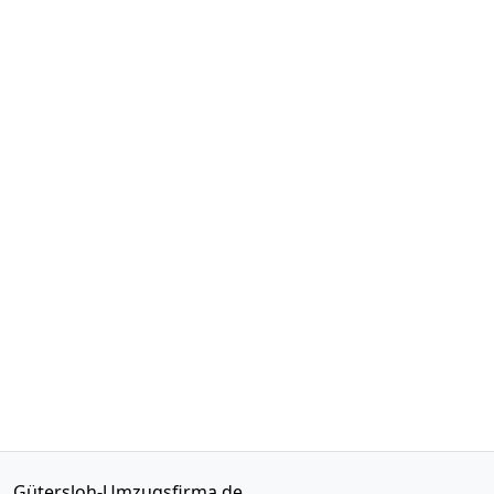
Gütersloh-Umzugsfirma.de