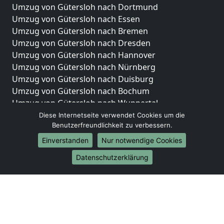
Umzug von Gütersloh nach Dortmund
Umzug von Gütersloh nach Essen
Umzug von Gütersloh nach Bremen
Umzug von Gütersloh nach Dresden
Umzug von Gütersloh nach Hannover
Umzug von Gütersloh nach Nürnberg
Umzug von Gütersloh nach Duisburg
Umzug von Gütersloh nach Bochum
Umzug von Gütersloh nach Wuppertal
Umzug von Gütersloh nach Bielefeld
Diese Internetseite verwendet Cookies um die
Benutzerfreundlichkeit zu verbessern.
Umzug von Gütersloh nach Bonn
Umzug von Gütersloh nach Münster
Einverstanden
Nur notwendige Cookies
Internationale-Umzüge
Datenschutzerklärung
Umzug von Gütersloh nach Brasilien
Umzug von Gütersloh nach Brunei Darussalam
Umzug von Gütersloh nach Burkina Faso
Umzug von Gütersloh nach Burundi
Umzug von Gütersloh nach Chile