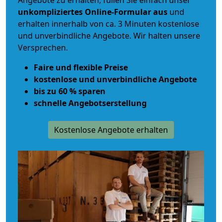
Angebote zu erhalten, füllen Sie einfach unser
unkompliziertes Online-Formular aus
und
erhalten innerhalb von ca. 3 Minuten kostenlose
und unverbindliche Angebote. Wir halten unsere
Versprechen.
Faire und flexible Preise
kostenlose und unverbindliche Angebote
bis zu 60 % sparen
schnelle Angebotserstellung
Kostenlose Angebote erhalten