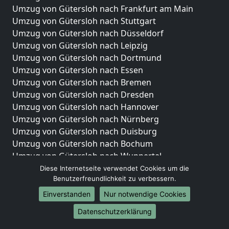
Umzug von Gütersloh nach Frankfurt am Main
Umzug von Gütersloh nach Stuttgart
Umzug von Gütersloh nach Düsseldorf
Umzug von Gütersloh nach Leipzig
Umzug von Gütersloh nach Dortmund
Umzug von Gütersloh nach Essen
Umzug von Gütersloh nach Bremen
Umzug von Gütersloh nach Dresden
Umzug von Gütersloh nach Hannover
Umzug von Gütersloh nach Nürnberg
Umzug von Gütersloh nach Duisburg
Umzug von Gütersloh nach Bochum
Umzug von Gütersloh nach Wuppertal
Umzug von Gütersloh nach Bielefeld
Diese Internetseite verwendet Cookies um die
Benutzerfreundlichkeit zu verbessern.
Umzug von Gütersloh nach Bonn
Umzug von Gütersloh nach Münster
Einverstanden
Nur notwendige Cookies
Internationale-Umzüge
Datenschutzerklärung