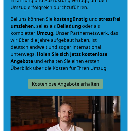
Erfahrung und Ausrüstung verfügt, um den
Umzug erfolgreich durchzuführen.
Bei uns können Sie
kostengünstig
und
stressfrei
umziehen
, sei es als
Beiladung
oder als
kompletter
Umzug
. Unser Partnernetzwerk, das
wir über die Jahre aufgebaut haben, ist
deutschlandweit und sogar international
unterwegs.
Holen Sie sich jetzt kostenlose
Angebote
und erhalten Sie einen ersten
Überblick über die Kosten für Ihren Umzug.
Kostenlose Angebote erhalten