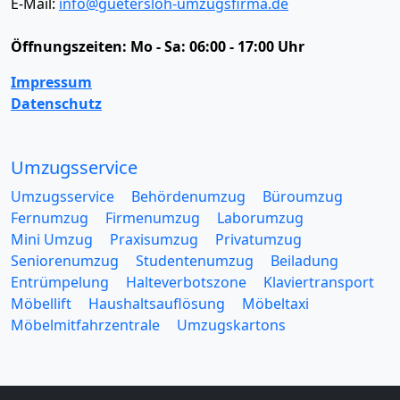
E-Mail:
info@guetersloh-umzugsfirma.de
Öffnungszeiten:
Mo - Sa: 06:00 - 17:00 Uhr
Impressum
Datenschutz
Umzugsservice
Umzugsservice
Behördenumzug
Büroumzug
Fernumzug
Firmenumzug
Laborumzug
Mini Umzug
Praxisumzug
Privatumzug
Seniorenumzug
Studentenumzug
Beiladung
Entrümpelung
Halteverbotszone
Klaviertransport
Möbellift
Haushaltsauflösung
Möbeltaxi
Möbelmitfahrzentrale
Umzugskartons