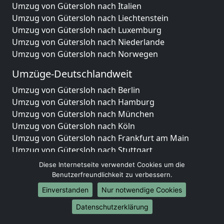
Umzug von Gütersloh nach Italien
Umzug von Gütersloh nach Liechtenstein
Umzug von Gütersloh nach Luxemburg
Umzug von Gütersloh nach Niederlande
Umzug von Gütersloh nach Norwegen
Umzüge-Deutschlandweit
Umzug von Gütersloh nach Berlin
Umzug von Gütersloh nach Hamburg
Umzug von Gütersloh nach München
Umzug von Gütersloh nach Köln
Umzug von Gütersloh nach Frankfurt am Main
Umzug von Gütersloh nach Stuttgart
Umzug von Gütersloh nach Düsseldorf
Diese Internetseite verwendet Cookies um die
Umzug von Gütersloh nach Leipzig
Benutzerfreundlichkeit zu verbessern.
Umzug von Gütersloh nach Dortmund
Einverstanden
Nur notwendige Cookies
Umzug von Gütersloh nach Essen
Datenschutzerklärung
Umzug von Gütersloh nach Bremen
Umzug von Gütersloh nach Dresden