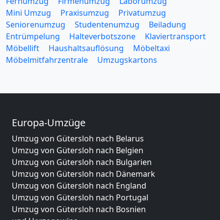
Fernumzug
Firmenumzug
Laborumzug
Mini Umzug
Praxisumzug
Privatumzug
Seniorenumzug
Studentenumzug
Beiladung
Entrümpelung
Halteverbotszone
Klaviertransport
Möbellift
Haushaltsauflösung
Möbeltaxi
Möbelmitfahrzentrale
Umzugskartons
Europa-Umzüge
Umzug von Gütersloh nach Belarus
Umzug von Gütersloh nach Belgien
Umzug von Gütersloh nach Bulgarien
Umzug von Gütersloh nach Dänemark
Umzug von Gütersloh nach England
Umzug von Gütersloh nach Portugal
Umzug von Gütersloh nach Bosnien