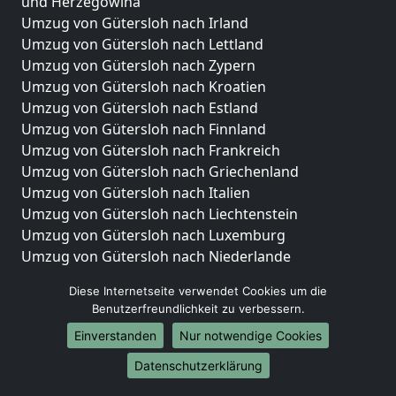
und Herzegowina
Umzug von Gütersloh nach Irland
Umzug von Gütersloh nach Lettland
Umzug von Gütersloh nach Zypern
Umzug von Gütersloh nach Kroatien
Umzug von Gütersloh nach Estland
Umzug von Gütersloh nach Finnland
Umzug von Gütersloh nach Frankreich
Umzug von Gütersloh nach Griechenland
Umzug von Gütersloh nach Italien
Umzug von Gütersloh nach Liechtenstein
Umzug von Gütersloh nach Luxemburg
Umzug von Gütersloh nach Niederlande
Umzug von Gütersloh nach Norwegen
Diese Internetseite verwendet Cookies um die
Umzüge-Deutschlandweit
Benutzerfreundlichkeit zu verbessern.
Einverstanden
Nur notwendige Cookies
Umzug von Gütersloh nach Berlin
Umzug von Gütersloh nach Hamburg
Datenschutzerklärung
Umzug von Gütersloh nach München