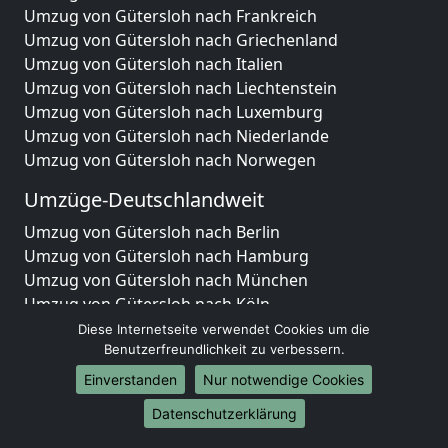
Umzug von Gütersloh nach Frankreich
Umzug von Gütersloh nach Griechenland
Umzug von Gütersloh nach Italien
Umzug von Gütersloh nach Liechtenstein
Umzug von Gütersloh nach Luxemburg
Umzug von Gütersloh nach Niederlande
Umzug von Gütersloh nach Norwegen
Umzüge-Deutschlandweit
Umzug von Gütersloh nach Berlin
Umzug von Gütersloh nach Hamburg
Umzug von Gütersloh nach München
Umzug von Gütersloh nach Köln
Umzug von Gütersloh nach Frankfurt am Main
Diese Internetseite verwendet Cookies um die
Umzug von Gütersloh nach Stuttgart
Benutzerfreundlichkeit zu verbessern.
Umzug von Gütersloh nach Düsseldorf
Einverstanden
Nur notwendige Cookies
Umzug von Gütersloh nach Leipzig
Datenschutzerklärung
Umzug von Gütersloh nach Dortmund
Umzug von Gütersloh nach Essen