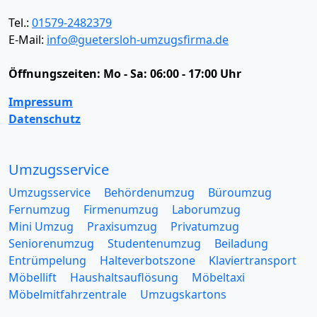
Tel.:
01579-2482379
E-Mail:
info@guetersloh-umzugsfirma.de
Öffnungszeiten:
Mo - Sa: 06:00 - 17:00 Uhr
Impressum
Datenschutz
Umzugsservice
Umzugsservice
Behördenumzug
Büroumzug
Fernumzug
Firmenumzug
Laborumzug
Mini Umzug
Praxisumzug
Privatumzug
Seniorenumzug
Studentenumzug
Beiladung
Entrümpelung
Halteverbotszone
Klaviertransport
Möbellift
Haushaltsauflösung
Möbeltaxi
Möbelmitfahrzentrale
Umzugskartons