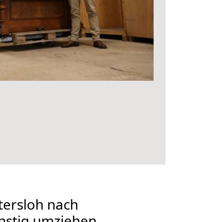
ersloh nach
nstig umziehen