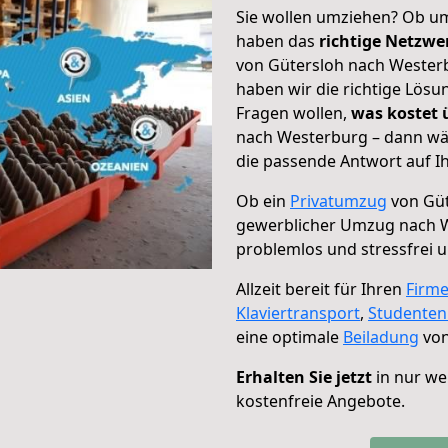
Sie wollen umziehen? Ob um
haben das
richtige Netzw
von Gütersloh nach Westerb
haben wir die richtige Lösu
Fragen wollen,
was kostet
nach Westerburg – dann wäh
die passende Antwort auf Ih
Ob ein
Privatumzug
von Güt
gewerblicher Umzug nach 
problemlos und stressfrei 
Allzeit bereit für Ihren
Firm
Klaviertransport
,
Studente
eine optimale
Beiladung
von
Erhalten Sie jetzt
in nur we
kostenfreie Angebote.