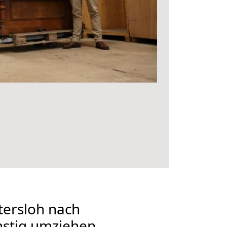
ersloh nach
stig umziehen