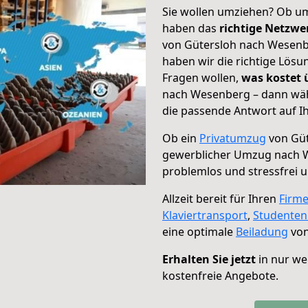
Sie wollen umziehen? Ob um
haben das
richtige Netzw
von Gütersloh nach Wesenbe
haben wir die richtige Lösu
Fragen wollen,
was kostet
nach Wesenberg – dann wäh
die passende Antwort auf Ih
Ob ein
Privatumzug
von Güt
gewerblicher Umzug nach 
problemlos und stressfrei 
Allzeit bereit für Ihren
Firm
Klaviertransport
,
Studente
eine optimale
Beiladung
von
Erhalten Sie jetzt
in nur we
kostenfreie Angebote.