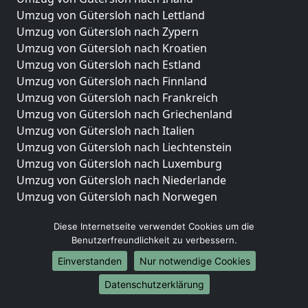
Umzug von Gütersloh nach Lettland
Umzug von Gütersloh nach Zypern
Umzug von Gütersloh nach Kroatien
Umzug von Gütersloh nach Estland
Umzug von Gütersloh nach Finnland
Umzug von Gütersloh nach Frankreich
Umzug von Gütersloh nach Griechenland
Umzug von Gütersloh nach Italien
Umzug von Gütersloh nach Liechtenstein
Umzug von Gütersloh nach Luxemburg
Umzug von Gütersloh nach Niederlande
Umzug von Gütersloh nach Norwegen
Umzüge-Deutschlandweit
Diese Internetseite verwendet Cookies um die
Benutzerfreundlichkeit zu verbessern.
Umzug von Gütersloh nach Berlin
Umzug von Gütersloh nach Hamburg
Einverstanden
Nur notwendige Cookies
Umzug von Gütersloh nach München
Datenschutzerklärung
Umzug von Gütersloh nach Köln