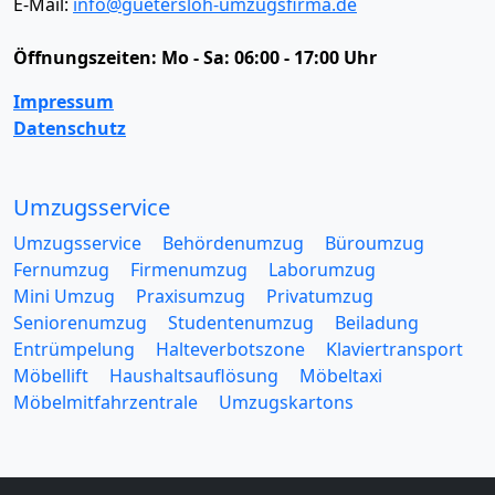
E-Mail:
info@guetersloh-umzugsfirma.de
Öffnungszeiten:
Mo - Sa: 06:00 - 17:00 Uhr
Impressum
Datenschutz
Umzugsservice
Umzugsservice
Behördenumzug
Büroumzug
Fernumzug
Firmenumzug
Laborumzug
Mini Umzug
Praxisumzug
Privatumzug
Seniorenumzug
Studentenumzug
Beiladung
Entrümpelung
Halteverbotszone
Klaviertransport
Möbellift
Haushaltsauflösung
Möbeltaxi
Möbelmitfahrzentrale
Umzugskartons