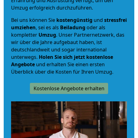
Erfahrung und Ausrüstung verfügt, um den
Umzug erfolgreich durchzuführen.
Bei uns können Sie
kostengünstig
und
stressfrei
umziehen
, sei es als
Beiladung
oder als
kompletter
Umzug
. Unser Partnernetzwerk, das
wir über die Jahre aufgebaut haben, ist
deutschlandweit und sogar international
unterwegs.
Holen Sie sich jetzt kostenlose
Angebote
und erhalten Sie einen ersten
Überblick über die Kosten für Ihren Umzug.
Kostenlose Angebote erhalten