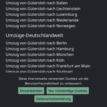
Umzug von Gütersloh nach Italien
Umzug von Gütersloh nach Liechtenstein
Umzug von Gütersloh nach Luxemburg
Umzug von Gütersloh nach Niederlande
Umzug von Gütersloh nach Norwegen
Umzüge-Deutschlandweit
Umzug von Gütersloh nach Berlin
Umzug von Gütersloh nach Hamburg
Umzug von Gütersloh nach München
Umzug von Gütersloh nach Köln
Umzug von Gütersloh nach Frankfurt am Main
Umzug von Gütersloh nach Stuttgart
Umzug von Gütersloh nach Düsseldorf
Diese Internetseite verwendet Cookies um die
Umzug von Gütersloh nach Leipzig
Benutzerfreundlichkeit zu verbessern.
Umzug von Gütersloh nach Dortmund
Einverstanden
Nur notwendige Cookies
Umzug von Gütersloh nach Essen
Datenschutzerklärung
Umzug von Gütersloh nach Bremen
Umzug von Gütersloh nach Dresden