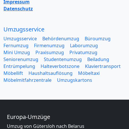
Impressum
Datenschutz
Umzugsservice
Umzugsservice
Behördenumzug
Büroumzug
Fernumzug
Firmenumzug
Laborumzug
Mini Umzug
Praxisumzug
Privatumzug
Seniorenumzug
Studentenumzug
Beiladung
Entrümpelung
Halteverbotszone
Klaviertransport
Möbellift
Haushaltsauflösung
Möbeltaxi
Möbelmitfahrzentrale
Umzugskartons
Europa-Umzüge
Umzug von Gütersloh nach Belarus