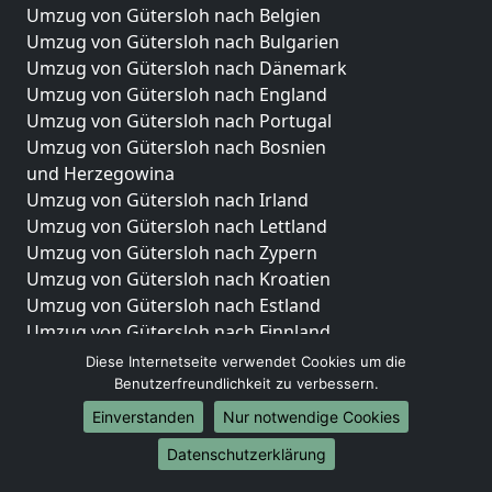
Umzug von Gütersloh nach Belgien
Umzug von Gütersloh nach Bulgarien
Umzug von Gütersloh nach Dänemark
Umzug von Gütersloh nach England
Umzug von Gütersloh nach Portugal
Umzug von Gütersloh nach Bosnien
und Herzegowina
Umzug von Gütersloh nach Irland
Umzug von Gütersloh nach Lettland
Umzug von Gütersloh nach Zypern
Umzug von Gütersloh nach Kroatien
Umzug von Gütersloh nach Estland
Umzug von Gütersloh nach Finnland
Umzug von Gütersloh nach Frankreich
Diese Internetseite verwendet Cookies um die
Umzug von Gütersloh nach Griechenland
Benutzerfreundlichkeit zu verbessern.
Umzug von Gütersloh nach Italien
Einverstanden
Nur notwendige Cookies
Umzug von Gütersloh nach Liechtenstein
Datenschutzerklärung
Umzug von Gütersloh nach Luxemburg
Umzug von Gütersloh nach Niederlande