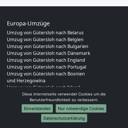
Europa-Umzüge
Umzug von Gütersloh nach Belarus
Umzug von Gütersloh nach Belgien
Umzug von Gütersloh nach Bulgarien
Umzug von Gütersloh nach Dänemark
Umzug von Gütersloh nach England
Umzug von Gütersloh nach Portugal
Umzug von Gütersloh nach Bosnien
und Herzegowina
Umzug von Gütersloh nach Irland
Umzug von Gütersloh nach Lettland
Diese Internetseite verwendet Cookies um die
Benutzerfreundlichkeit zu verbessern.
Umzug von Gütersloh nach Zypern
Umzug von Gütersloh nach Kroatien
Einverstanden
Nur notwendige Cookies
Umzug von Gütersloh nach Estland
Datenschutzerklärung
Umzug von Gütersloh nach Finnland