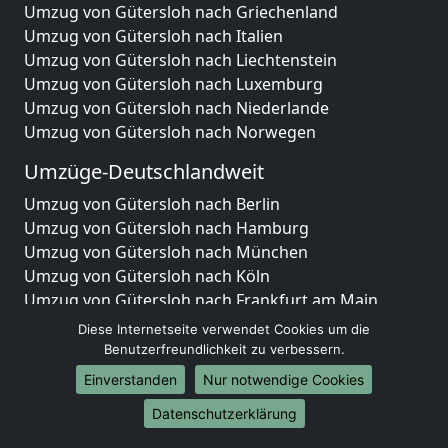
Umzug von Gütersloh nach Griechenland
Umzug von Gütersloh nach Italien
Umzug von Gütersloh nach Liechtenstein
Umzug von Gütersloh nach Luxemburg
Umzug von Gütersloh nach Niederlande
Umzug von Gütersloh nach Norwegen
Umzüge-Deutschlandweit
Umzug von Gütersloh nach Berlin
Umzug von Gütersloh nach Hamburg
Umzug von Gütersloh nach München
Umzug von Gütersloh nach Köln
Umzug von Gütersloh nach Frankfurt am Main
Umzug von Gütersloh nach Stuttgart
Diese Internetseite verwendet Cookies um die
Umzug von Gütersloh nach Düsseldorf
Benutzerfreundlichkeit zu verbessern.
Umzug von Gütersloh nach Leipzig
Einverstanden
Nur notwendige Cookies
Umzug von Gütersloh nach Dortmund
Datenschutzerklärung
Umzug von Gütersloh nach Essen
Umzug von Gütersloh nach Bremen