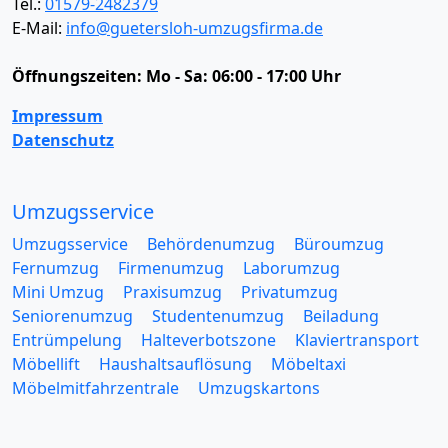
Tel.:
01579-2482379
E-Mail:
info@guetersloh-umzugsfirma.de
Öffnungszeiten:
Mo - Sa: 06:00 - 17:00 Uhr
Impressum
Datenschutz
Umzugsservice
Umzugsservice
Behördenumzug
Büroumzug
Fernumzug
Firmenumzug
Laborumzug
Mini Umzug
Praxisumzug
Privatumzug
Seniorenumzug
Studentenumzug
Beiladung
Entrümpelung
Halteverbotszone
Klaviertransport
Möbellift
Haushaltsauflösung
Möbeltaxi
Möbelmitfahrzentrale
Umzugskartons