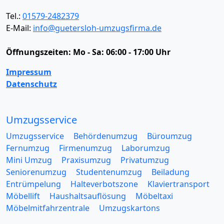
Tel.:
01579-2482379
E-Mail:
info@guetersloh-umzugsfirma.de
Öffnungszeiten:
Mo - Sa: 06:00 - 17:00 Uhr
Impressum
Datenschutz
Umzugsservice
Umzugsservice
Behördenumzug
Büroumzug
Fernumzug
Firmenumzug
Laborumzug
Mini Umzug
Praxisumzug
Privatumzug
Seniorenumzug
Studentenumzug
Beiladung
Entrümpelung
Halteverbotszone
Klaviertransport
Möbellift
Haushaltsauflösung
Möbeltaxi
Möbelmitfahrzentrale
Umzugskartons