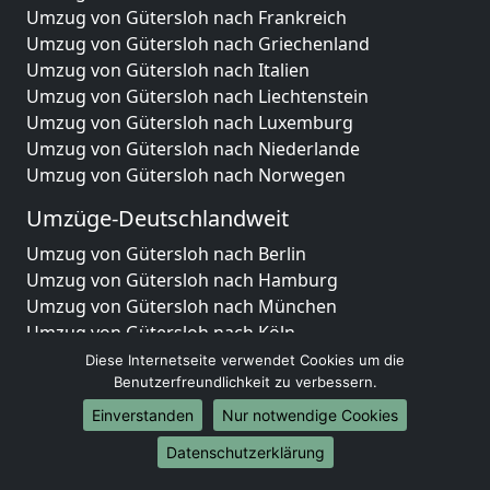
Umzug von Gütersloh nach Frankreich
Umzug von Gütersloh nach Griechenland
Umzug von Gütersloh nach Italien
Umzug von Gütersloh nach Liechtenstein
Umzug von Gütersloh nach Luxemburg
Umzug von Gütersloh nach Niederlande
Umzug von Gütersloh nach Norwegen
Umzüge-Deutschlandweit
Umzug von Gütersloh nach Berlin
Umzug von Gütersloh nach Hamburg
Umzug von Gütersloh nach München
Umzug von Gütersloh nach Köln
Umzug von Gütersloh nach Frankfurt am Main
Diese Internetseite verwendet Cookies um die
Umzug von Gütersloh nach Stuttgart
Benutzerfreundlichkeit zu verbessern.
Umzug von Gütersloh nach Düsseldorf
Einverstanden
Nur notwendige Cookies
Umzug von Gütersloh nach Leipzig
Datenschutzerklärung
Umzug von Gütersloh nach Dortmund
Umzug von Gütersloh nach Essen