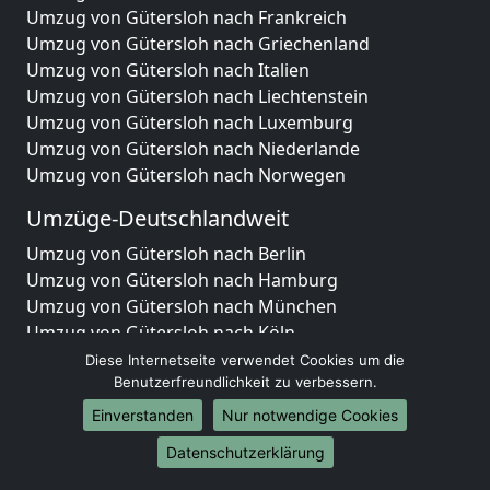
Umzug von Gütersloh nach Frankreich
Umzug von Gütersloh nach Griechenland
Umzug von Gütersloh nach Italien
Umzug von Gütersloh nach Liechtenstein
Umzug von Gütersloh nach Luxemburg
Umzug von Gütersloh nach Niederlande
Umzug von Gütersloh nach Norwegen
Umzüge-Deutschlandweit
Umzug von Gütersloh nach Berlin
Umzug von Gütersloh nach Hamburg
Umzug von Gütersloh nach München
Umzug von Gütersloh nach Köln
Umzug von Gütersloh nach Frankfurt am Main
Diese Internetseite verwendet Cookies um die
Umzug von Gütersloh nach Stuttgart
Benutzerfreundlichkeit zu verbessern.
Umzug von Gütersloh nach Düsseldorf
Einverstanden
Nur notwendige Cookies
Umzug von Gütersloh nach Leipzig
Datenschutzerklärung
Umzug von Gütersloh nach Dortmund
Umzug von Gütersloh nach Essen