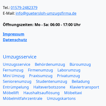
Tel.:
01579-2482379
E-Mail:
info@guetersloh-umzugsfirma.de
Öffnungszeiten:
Mo - Sa: 06:00 - 17:00 Uhr
Impressum
Datenschutz
Umzugsservice
Umzugsservice
Behördenumzug
Büroumzug
Fernumzug
Firmenumzug
Laborumzug
Mini Umzug
Praxisumzug
Privatumzug
Seniorenumzug
Studentenumzug
Beiladung
Entrümpelung
Halteverbotszone
Klaviertransport
Möbellift
Haushaltsauflösung
Möbeltaxi
Möbelmitfahrzentrale
Umzugskartons