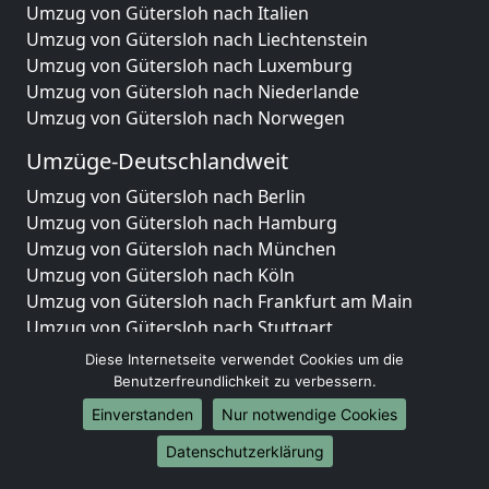
Umzug von Gütersloh nach Italien
Umzug von Gütersloh nach Liechtenstein
Umzug von Gütersloh nach Luxemburg
Umzug von Gütersloh nach Niederlande
Umzug von Gütersloh nach Norwegen
Umzüge-Deutschlandweit
Umzug von Gütersloh nach Berlin
Umzug von Gütersloh nach Hamburg
Umzug von Gütersloh nach München
Umzug von Gütersloh nach Köln
Umzug von Gütersloh nach Frankfurt am Main
Umzug von Gütersloh nach Stuttgart
Umzug von Gütersloh nach Düsseldorf
Diese Internetseite verwendet Cookies um die
Umzug von Gütersloh nach Leipzig
Benutzerfreundlichkeit zu verbessern.
Umzug von Gütersloh nach Dortmund
Einverstanden
Nur notwendige Cookies
Umzug von Gütersloh nach Essen
Datenschutzerklärung
Umzug von Gütersloh nach Bremen
Umzug von Gütersloh nach Dresden