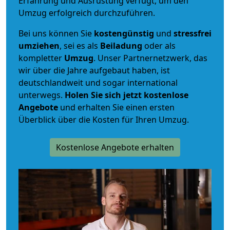
Erfahrung und Ausrüstung verfügt, um den
Umzug erfolgreich durchzuführen.
Bei uns können Sie
kostengünstig
und
stressfrei
umziehen
, sei es als
Beiladung
oder als
kompletter
Umzug
. Unser Partnernetzwerk, das
wir über die Jahre aufgebaut haben, ist
deutschlandweit und sogar international
unterwegs.
Holen Sie sich jetzt kostenlose
Angebote
und erhalten Sie einen ersten
Überblick über die Kosten für Ihren Umzug.
Kostenlose Angebote erhalten