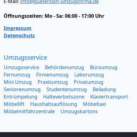
E-Mail:
info@guetersloh-umzugsfirma.de
Öffnungszeiten:
Mo - Sa: 06:00 - 17:00 Uhr
Impressum
Datenschutz
Umzugsservice
Umzugsservice
Behördenumzug
Büroumzug
Fernumzug
Firmenumzug
Laborumzug
Mini Umzug
Praxisumzug
Privatumzug
Seniorenumzug
Studentenumzug
Beiladung
Entrümpelung
Halteverbotszone
Klaviertransport
Möbellift
Haushaltsauflösung
Möbeltaxi
Möbelmitfahrzentrale
Umzugskartons