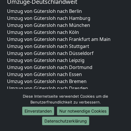
Umzüge-Deutschlandweit
Umzug von Gütersloh nach Berlin
Umzug von Gütersloh nach Hamburg
Umzug von Gütersloh nach München
Umzug von Gütersloh nach Köln
Umzug von Gütersloh nach Frankfurt am Main
Umzug von Gütersloh nach Stuttgart
Umzug von Gütersloh nach Düsseldorf
Umzug von Gütersloh nach Leipzig
Umzug von Gütersloh nach Dortmund
Umzug von Gütersloh nach Essen
Umzug von Gütersloh nach Bremen
Umzug von Gütersloh nach Dresden
Umzug von Gütersloh nach Hannover
Diese Internetseite verwendet Cookies um die
Umzug von Gütersloh nach Nürnberg
Benutzerfreundlichkeit zu verbessern.
Umzug von Gütersloh nach Duisburg
Einverstanden
Nur notwendige Cookies
Umzug von Gütersloh nach Bochum
Datenschutzerklärung
Umzug von Gütersloh nach Wuppertal
Umzug von Gütersloh nach Bielefeld