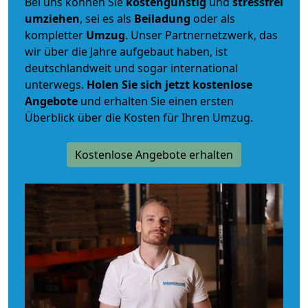
Bei uns können Sie
kostengünstig
und
stressfrei
umziehen
, sei es als
Beiladung
oder als
kompletter
Umzug
. Unser Partnernetzwerk, das
wir über die Jahre aufgebaut haben, ist
deutschlandweit und sogar international
unterwegs.
Holen Sie sich jetzt kostenlose
Angebote
und erhalten Sie einen ersten
Überblick über die Kosten für Ihren Umzug.
Kostenlose Angebote erhalten