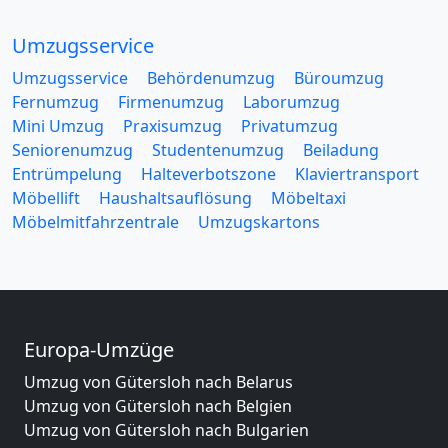
Umzugsservice
Umzugsservice
Behördenumzug
Büroumzug
Fernumzug
Firmenumzug
Laborumzug
Mini Umzug
Praxisumzug
Privatumzug
Seniorenumzug
Studentenumzug
Beiladung
Entrümpelung
Halteverbotszone
Klaviertransport
Möbellift
Haushaltsauflösung
Möbeltaxi
Möbelmitfahrzentrale
Umzugskartons
Europa-Umzüge
Umzug von Gütersloh nach Belarus
Umzug von Gütersloh nach Belgien
Umzug von Gütersloh nach Bulgarien