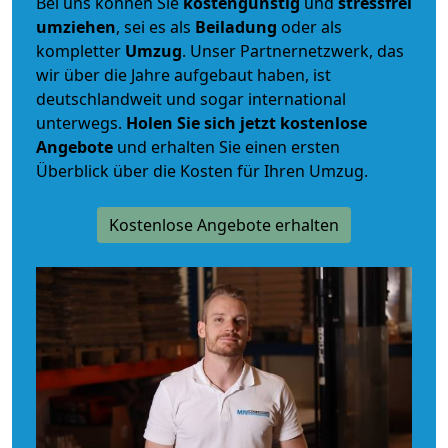
Bei uns können Sie
kostengünstig
und
stressfrei
umziehen
, sei es als
Beiladung
oder als
kompletter
Umzug
. Unser Partnernetzwerk, das
wir über die Jahre aufgebaut haben, ist
deutschlandweit und sogar international
unterwegs.
Holen Sie sich jetzt kostenlose
Angebote
und erhalten Sie einen ersten
Überblick über die Kosten für Ihren Umzug.
Kostenlose Angebote erhalten