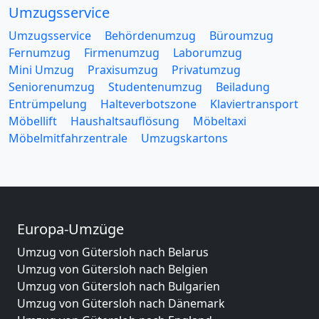
Umzugsservice
Umzugsservice
Behördenumzug
Büroumzug
Fernumzug
Firmenumzug
Laborumzug
Mini Umzug
Praxisumzug
Privatumzug
Seniorenumzug
Studentenumzug
Beiladung
Entrümpelung
Halteverbotszone
Klaviertransport
Möbellift
Haushaltsauflösung
Möbeltaxi
Möbelmitfahrzentrale
Umzugskartons
Europa-Umzüge
Umzug von Gütersloh nach Belarus
Umzug von Gütersloh nach Belgien
Umzug von Gütersloh nach Bulgarien
Umzug von Gütersloh nach Dänemark