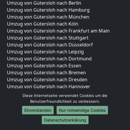
Umzug von Gütersloh nach Berlin
Umzug von Gütersloh nach Hamburg
Umzug von Gütersloh nach München
Umzug von Gütersloh nach Köln
Umzug von Gütersloh nach Frankfurt am Main
Umzug von Gütersloh nach Stuttgart
Umzug von Gütersloh nach Düsseldorf
Umzug von Gütersloh nach Leipzig
Umzug von Gütersloh nach Dortmund
Umzug von Gütersloh nach Essen
Umzug von Gütersloh nach Bremen
Umzug von Gütersloh nach Dresden
Umzug von Gütersloh nach Hannover
Umzug von Gütersloh nach Nürnberg
Diese Internetseite verwendet Cookies um die
Umzug von Gütersloh nach Duisburg
Benutzerfreundlichkeit zu verbessern.
Umzug von Gütersloh nach Bochum
Einverstanden
Nur notwendige Cookies
Umzug von Gütersloh nach Wuppertal
Datenschutzerklärung
Umzug von Gütersloh nach Bielefeld
Umzug von Gütersloh nach Bonn