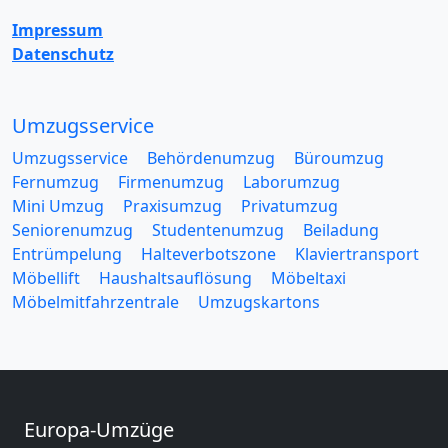
Impressum
Datenschutz
Umzugsservice
Umzugsservice
Behördenumzug
Büroumzug
Fernumzug
Firmenumzug
Laborumzug
Mini Umzug
Praxisumzug
Privatumzug
Seniorenumzug
Studentenumzug
Beiladung
Entrümpelung
Halteverbotszone
Klaviertransport
Möbellift
Haushaltsauflösung
Möbeltaxi
Möbelmitfahrzentrale
Umzugskartons
Europa-Umzüge