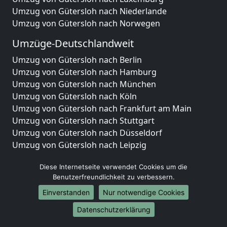
Umzug von Gütersloh nach Niederlande
Umzug von Gütersloh nach Norwegen
Umzüge-Deutschlandweit
Umzug von Gütersloh nach Berlin
Umzug von Gütersloh nach Hamburg
Umzug von Gütersloh nach München
Umzug von Gütersloh nach Köln
Umzug von Gütersloh nach Frankfurt am Main
Umzug von Gütersloh nach Stuttgart
Umzug von Gütersloh nach Düsseldorf
Umzug von Gütersloh nach Leipzig
Umzug von Gütersloh nach Dortmund
Diese Internetseite verwendet Cookies um die
Umzug von Gütersloh nach Essen
Benutzerfreundlichkeit zu verbessern.
Umzug von Gütersloh nach Bremen
Umzug von Gütersloh nach Dresden
Einverstanden
Nur notwendige Cookies
Umzug von Gütersloh nach Hannover
Datenschutzerklärung
Umzug von Gütersloh nach Nürnberg