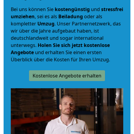
Bei uns können Sie
kostengünstig
und
stressfrei
umziehen
, sei es als
Beiladung
oder als
kompletter
Umzug
. Unser Partnernetzwerk, das
wir über die Jahre aufgebaut haben, ist
deutschlandweit und sogar international
unterwegs.
Holen Sie sich jetzt kostenlose
Angebote
und erhalten Sie einen ersten
Überblick über die Kosten für Ihren Umzug.
Kostenlose Angebote erhalten