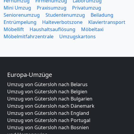
Fernumzug
Firmenumzug
Laborumzug
Mini Umzug
Praxisumzug
Privatumzug
Seniorenumzug
Studentenumzug
Beiladung
Entrümpelung
Halteverbotszone
Klaviertransport
Möbellift
Haushaltsauflösung
Möbeltaxi
Möbelmitfahrzentrale
Umzugskartons
Europa-Umzüge
Umzug von Gütersloh nach Belarus
Umzug von Gütersloh nach Belgien
Umzug von Gütersloh nach Bulgarien
Umzug von Gütersloh nach Dänemark
Umzug von Gütersloh nach England
Umzug von Gütersloh nach Portugal
Umzug von Gütersloh nach Bosnien