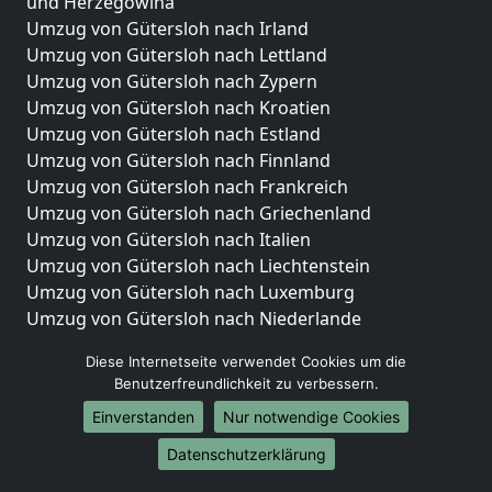
und Herzegowina
Umzug von Gütersloh nach Irland
Umzug von Gütersloh nach Lettland
Umzug von Gütersloh nach Zypern
Umzug von Gütersloh nach Kroatien
Umzug von Gütersloh nach Estland
Umzug von Gütersloh nach Finnland
Umzug von Gütersloh nach Frankreich
Umzug von Gütersloh nach Griechenland
Umzug von Gütersloh nach Italien
Umzug von Gütersloh nach Liechtenstein
Umzug von Gütersloh nach Luxemburg
Umzug von Gütersloh nach Niederlande
Umzug von Gütersloh nach Norwegen
Diese Internetseite verwendet Cookies um die
Umzüge-Deutschlandweit
Benutzerfreundlichkeit zu verbessern.
Einverstanden
Nur notwendige Cookies
Umzug von Gütersloh nach Berlin
Umzug von Gütersloh nach Hamburg
Datenschutzerklärung
Umzug von Gütersloh nach München