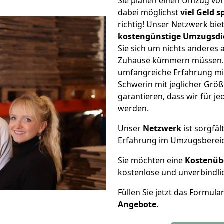
Sie planen einen Umzug vo
dabei möglichst
viel Geld 
richtig! Unser Netzwerk bi
kostengünstige Umzugsdi
Sie sich um nichts anderes 
Zuhause kümmern müssen. W
umfangreiche Erfahrung mi
Schwerin mit jeglicher Gr
garantieren, dass wir für j
werden.
Unser
Netzwerk
ist sorgfäl
Erfahrung im Umzugsberei
Sie möchten eine
Kostenüb
kostenlose und unverbindli
Füllen Sie jetzt das Formula
Angebote.