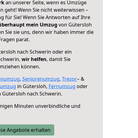
erk
an unserer Seite, wenn es Umzüge
n geht! Wenn Sie nicht weiterwissen –
ng für Sie! Wenn Sie Antworten auf Ihre
 überhaupt mein Umzug
von Gütersloh
n Sie sie uns, denn wir haben immer die
Fragen parat.
ersloh nach Schwerin oder ein
Schwerin,
wir helfen
, damit Sie
umziehen können.
enumzug
,
Seniorenumzug
,
Tresor
– &
numzug
in Gütersloh,
Fernumzug
oder
 Gütersloh nach Schwerin.
nigen Minuten unverbindliche und
se Angebote erhalten