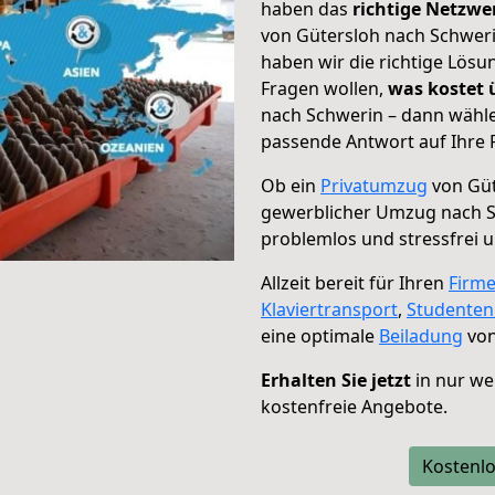
haben das
richtige Netzw
von Gütersloh nach Schweri
haben wir die richtige Lösu
Fragen wollen,
was kostet
nach Schwerin – dann wähle
passende Antwort auf Ihre 
Ob ein
Privatumzug
von Güt
gewerblicher Umzug nach 
problemlos und stressfrei 
Allzeit bereit für Ihren
Firm
Klaviertransport
,
Studente
eine optimale
Beiladung
von
Erhalten Sie jetzt
in nur we
kostenfreie Angebote.
Kostenlo