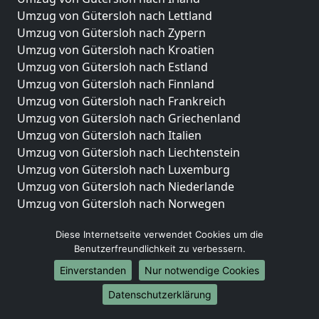
Umzug von Gütersloh nach Lettland
Umzug von Gütersloh nach Zypern
Umzug von Gütersloh nach Kroatien
Umzug von Gütersloh nach Estland
Umzug von Gütersloh nach Finnland
Umzug von Gütersloh nach Frankreich
Umzug von Gütersloh nach Griechenland
Umzug von Gütersloh nach Italien
Umzug von Gütersloh nach Liechtenstein
Umzug von Gütersloh nach Luxemburg
Umzug von Gütersloh nach Niederlande
Umzug von Gütersloh nach Norwegen
Umzüge-Deutschlandweit
Diese Internetseite verwendet Cookies um die
Benutzerfreundlichkeit zu verbessern.
Umzug von Gütersloh nach Berlin
Umzug von Gütersloh nach Hamburg
Einverstanden
Nur notwendige Cookies
Umzug von Gütersloh nach München
Datenschutzerklärung
Umzug von Gütersloh nach Köln