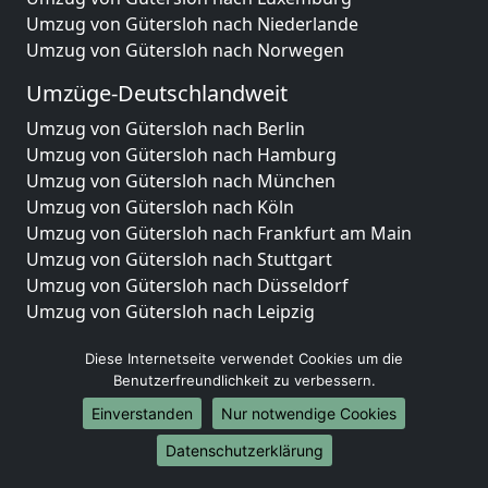
Umzug von Gütersloh nach Niederlande
Umzug von Gütersloh nach Norwegen
Umzüge-Deutschlandweit
Umzug von Gütersloh nach Berlin
Umzug von Gütersloh nach Hamburg
Umzug von Gütersloh nach München
Umzug von Gütersloh nach Köln
Umzug von Gütersloh nach Frankfurt am Main
Umzug von Gütersloh nach Stuttgart
Umzug von Gütersloh nach Düsseldorf
Umzug von Gütersloh nach Leipzig
Umzug von Gütersloh nach Dortmund
Diese Internetseite verwendet Cookies um die
Umzug von Gütersloh nach Essen
Benutzerfreundlichkeit zu verbessern.
Umzug von Gütersloh nach Bremen
Umzug von Gütersloh nach Dresden
Einverstanden
Nur notwendige Cookies
Umzug von Gütersloh nach Hannover
Datenschutzerklärung
Umzug von Gütersloh nach Nürnberg