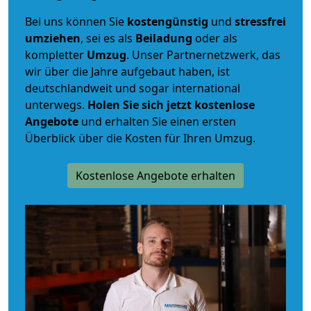
Bei uns können Sie
kostengünstig
und
stressfrei
umziehen
, sei es als
Beiladung
oder als
kompletter
Umzug
. Unser Partnernetzwerk, das
wir über die Jahre aufgebaut haben, ist
deutschlandweit und sogar international
unterwegs.
Holen Sie sich jetzt kostenlose
Angebote
und erhalten Sie einen ersten
Überblick über die Kosten für Ihren Umzug.
Kostenlose Angebote erhalten