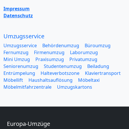
Impressum
Datenschutz
Umzugsservice
Umzugsservice
Behördenumzug
Büroumzug
Fernumzug
Firmenumzug
Laborumzug
Mini Umzug
Praxisumzug
Privatumzug
Seniorenumzug
Studentenumzug
Beiladung
Entrümpelung
Halteverbotszone
Klaviertransport
Möbellift
Haushaltsauflösung
Möbeltaxi
Möbelmitfahrzentrale
Umzugskartons
Europa-Umzüge