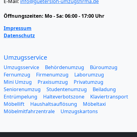
E-Mail:
info@guetersloh-umzugsfirma.de
Öffnungszeiten:
Mo - Sa: 06:00 - 17:00 Uhr
Impressum
Datenschutz
Umzugsservice
Umzugsservice
Behördenumzug
Büroumzug
Fernumzug
Firmenumzug
Laborumzug
Mini Umzug
Praxisumzug
Privatumzug
Seniorenumzug
Studentenumzug
Beiladung
Entrümpelung
Halteverbotszone
Klaviertransport
Möbellift
Haushaltsauflösung
Möbeltaxi
Möbelmitfahrzentrale
Umzugskartons