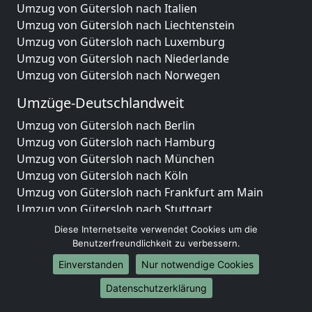
Umzug von Gütersloh nach Italien
Umzug von Gütersloh nach Liechtenstein
Umzug von Gütersloh nach Luxemburg
Umzug von Gütersloh nach Niederlande
Umzug von Gütersloh nach Norwegen
Umzüge-Deutschlandweit
Umzug von Gütersloh nach Berlin
Umzug von Gütersloh nach Hamburg
Umzug von Gütersloh nach München
Umzug von Gütersloh nach Köln
Umzug von Gütersloh nach Frankfurt am Main
Umzug von Gütersloh nach Stuttgart
Umzug von Gütersloh nach Düsseldorf
Diese Internetseite verwendet Cookies um die
Umzug von Gütersloh nach Leipzig
Benutzerfreundlichkeit zu verbessern.
Umzug von Gütersloh nach Dortmund
Einverstanden
Nur notwendige Cookies
Umzug von Gütersloh nach Essen
Datenschutzerklärung
Umzug von Gütersloh nach Bremen
Umzug von Gütersloh nach Dresden