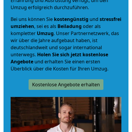
Erfahrung und Ausrüstung verfügt, um den
Umzug erfolgreich durchzuführen.
Bei uns können Sie
kostengünstig
und
stressfrei
umziehen
, sei es als
Beiladung
oder als
kompletter
Umzug
. Unser Partnernetzwerk, das
wir über die Jahre aufgebaut haben, ist
deutschlandweit und sogar international
unterwegs.
Holen Sie sich jetzt kostenlose
Angebote
und erhalten Sie einen ersten
Überblick über die Kosten für Ihren Umzug.
Kostenlose Angebote erhalten