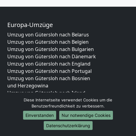
Europa-Umzüge
Umzug von Gütersloh nach Belarus
Umzug von Gütersloh nach Belgien
Umzug von Gütersloh nach Bulgarien
Umzug von Gütersloh nach Dänemark
Umzug von Gütersloh nach England
Umzug von Gütersloh nach Portugal
Umzug von Gütersloh nach Bosnien
und Herzegowina
Umzug von Gütersloh nach Irland
Umzug von Gütersloh nach Lettland
Diese Internetseite verwendet Cookies um die
Benutzerfreundlichkeit zu verbessern.
Umzug von Gütersloh nach Zypern
Umzug von Gütersloh nach Kroatien
Einverstanden
Nur notwendige Cookies
Umzug von Gütersloh nach Estland
Datenschutzerklärung
Umzug von Gütersloh nach Finnland