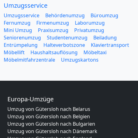
Umzugsservice
Umzugsservice
Behördenumzug
Büroumzug
Fernumzug
Firmenumzug
Laborumzug
Mini Umzug
Praxisumzug
Privatumzug
Seniorenumzug
Studentenumzug
Beiladung
Entrümpelung
Halteverbotszone
Klaviertransport
Möbellift
Haushaltsauflösung
Möbeltaxi
Möbelmitfahrzentrale
Umzugskartons
Europa-Umzüge
Umzug von Gütersloh nach Belarus
Umzug von Gütersloh nach Belgien
Umzug von Gütersloh nach Bulgarien
Umzug von Gütersloh nach Dänemark