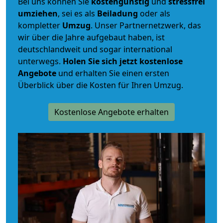
Bei uns können Sie
kostengünstig
und
stressfrei
umziehen
, sei es als
Beiladung
oder als
kompletter
Umzug
. Unser Partnernetzwerk, das
wir über die Jahre aufgebaut haben, ist
deutschlandweit und sogar international
unterwegs.
Holen Sie sich jetzt kostenlose
Angebote
und erhalten Sie einen ersten
Überblick über die Kosten für Ihren Umzug.
Kostenlose Angebote erhalten