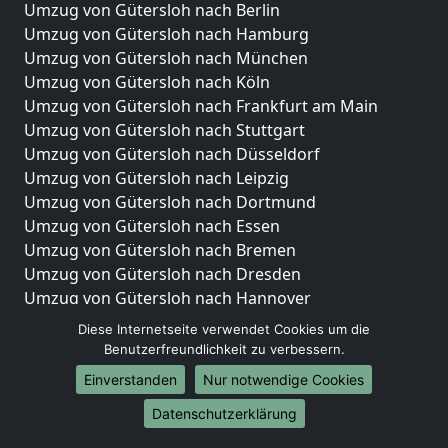
Umzug von Gütersloh nach Berlin
Umzug von Gütersloh nach Hamburg
Umzug von Gütersloh nach München
Umzug von Gütersloh nach Köln
Umzug von Gütersloh nach Frankfurt am Main
Umzug von Gütersloh nach Stuttgart
Umzug von Gütersloh nach Düsseldorf
Umzug von Gütersloh nach Leipzig
Umzug von Gütersloh nach Dortmund
Umzug von Gütersloh nach Essen
Umzug von Gütersloh nach Bremen
Umzug von Gütersloh nach Dresden
Umzug von Gütersloh nach Hannover
Umzug von Gütersloh nach Nürnberg
Diese Internetseite verwendet Cookies um die
Umzug von Gütersloh nach Duisburg
Benutzerfreundlichkeit zu verbessern.
Umzug von Gütersloh nach Bochum
Einverstanden
Nur notwendige Cookies
Umzug von Gütersloh nach Wuppertal
Datenschutzerklärung
Umzug von Gütersloh nach Bielefeld
Umzug von Gütersloh nach Bonn